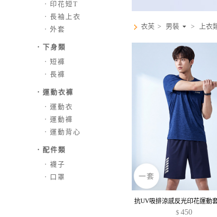
．
印花短T
．
長袖上衣
衣芙
>
男裝
>
上衣
．
外套
．下身類
．
短褲
．
長褲
．運動衣褲
．
運動衣
．
運動褲
．
運動背心
．配件類
．
襪子
．
口罩
450
$