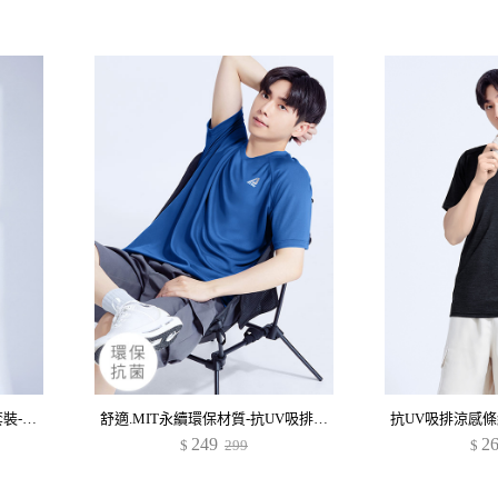
抗UV吸排涼感反光印花運動套裝-男裝
舒適.MIT永續環保材質-抗UV吸排抗菌反光印花圓領上衣-男裝
249
2
$
299
$