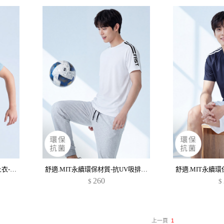
抗UV吸排文字印花圓領涼感上衣-男裝
舒適.MIT永續環保材質-抗UV吸排抗菌袖印花圓領上衣-男裝
260
$
$
上一頁
1