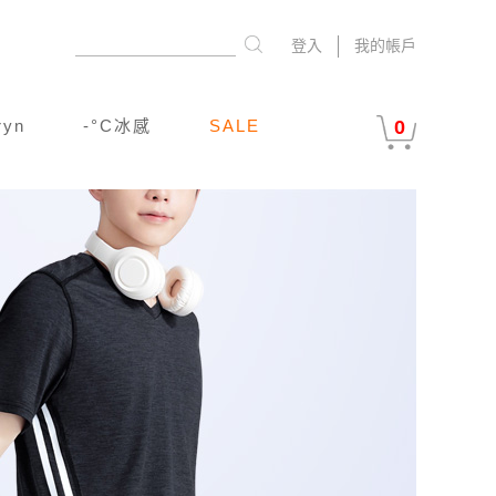
登入
我的帳戶
ryn
-°C冰感
SALE
0