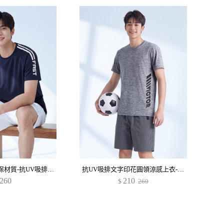
舒適.MIT永續環保材質-抗UV吸排抗菌袖印花圓領上衣-男裝
抗UV吸排文字印花圓領涼感上衣-男裝
260
210
$
260