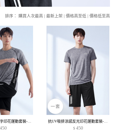
排序：
購買人次最高
|
最新上架
|
價格高至低
|
價格低至高
抗UV吸排涼感文字印花運動套裝-男裝
抗UV吸排涼感反光印花運動套裝-男裝
450
450
$