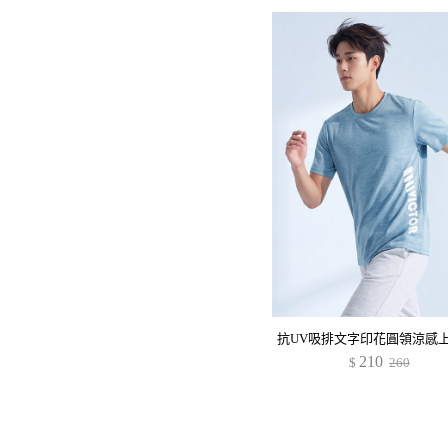
210
$
260