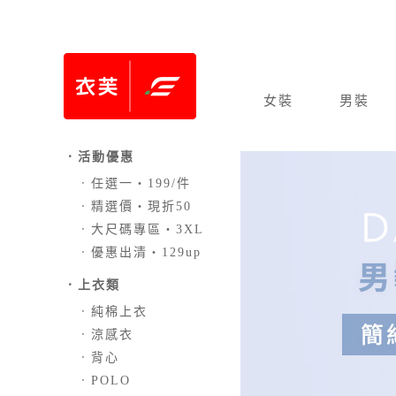
女裝
男裝
．活動優惠
．
任選一‧199/件
．
精選價‧現折50
．
大尺碼專區‧3XL
．
優惠出清‧129up
．上衣類
．
純棉上衣
．
涼感衣
．
背心
．
POLO