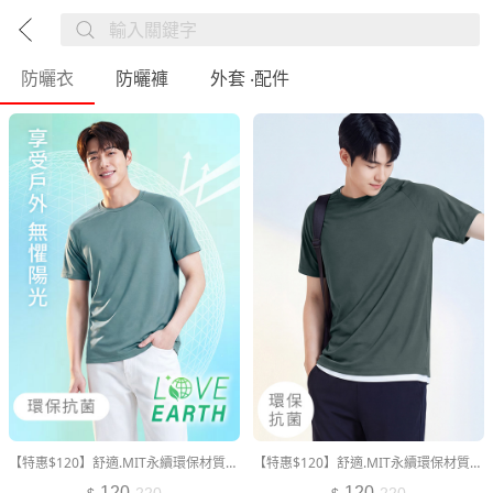
防曬衣
防曬褲
外套 ‧配件
【特惠$120】舒適.MIT永續環保材質-抗UV吸排抗菌圓領上衣-男裝
【特惠$120】舒適.MIT永續環保材質-抗UV吸排抗菌圓領上衣-男裝
120
120
220
220