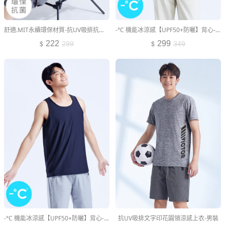
舒適.MIT永續環保材質-抗UV吸排抗菌反光印花圓領上衣-男裝
-°C 機能冰涼感【UPF50+防曬】背心-男裝
222
299
299
349
-°C 機能冰涼感【UPF50+防曬】背心-男裝
抗UV吸排文字印花圓領涼感上衣-男裝