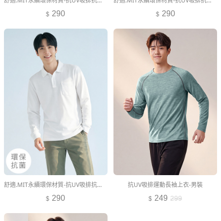
舒適.MIT永續環保材質-抗UV吸排抗菌口袋長袖polo衫-男裝
舒適.MIT永續環保材質-抗UV吸排抗菌口袋長袖polo衫-男裝
290
290
舒適.MIT永續環保材質-抗UV吸排抗菌口袋長袖polo衫-男裝
抗UV吸排運動長袖上衣-男裝
290
249
299