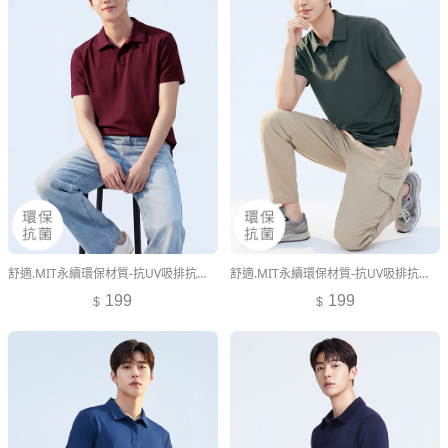
舒適.MIT永續環保材質-抗UV吸排抗菌polo衫-男裝
舒適.MIT永續環保材質-抗UV吸排抗菌polo衫-男裝
199
199