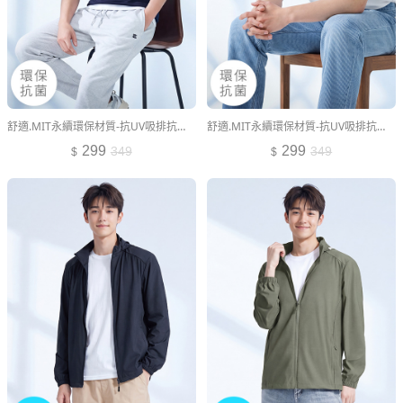
舒適.MIT永續環保材質-抗UV吸排抗菌口袋polo衫-男裝
舒適.MIT永續環保材質-抗UV吸排抗菌口袋polo衫-男裝
299
299
349
349