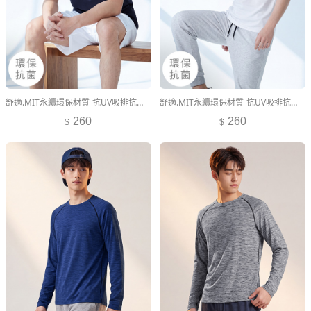
舒適.MIT永續環保材質-抗UV吸排抗菌袖印花圓領上衣-男裝
舒適.MIT永續環保材質-抗UV吸排抗菌袖印花圓領上衣-男裝
260
260