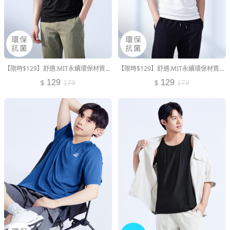
【限時$129】舒適.MIT永續環保材質-抗UV吸排抗菌背心-男裝
【限時$129】舒適.MIT永續環保材質-抗UV吸排抗菌背心-男裝
129
129
179
179