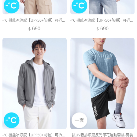
-°C 機能冰涼感【UPF50+防曬】可拆連帽外套-男裝
-°C 機能冰涼感【UPF50+防曬】可拆連帽外套-男裝
690
690
-°C 機能冰涼感【UPF50+防曬】可拆連帽外套-男裝
抗UV吸排涼感反光印花運動套裝-男裝