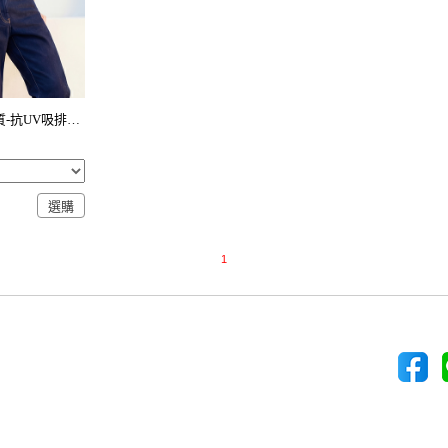
舒適.MIT永續環保材質-抗UV吸排抗菌polo衫-男裝
1