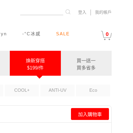
登入
我的帳戶
ryn
-°C冰感
SALE
0
煥新穿搭
買一送一
$199/件
買多省多
COOL+
ANTI-UV
Eco
加入購物車