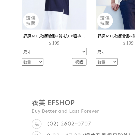
舒適.MIT永續環保材質-抗UV吸排抗菌polo衫-男裝
199
199
$
$