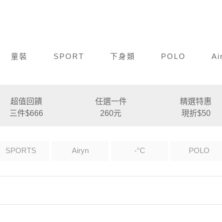
童裝
SPORT
下身類
POLO
Ai
超值回饋
任選一件
精選特惠
三件$666
260元
現折$50
SPORTS
Airyn
-°C
POLO