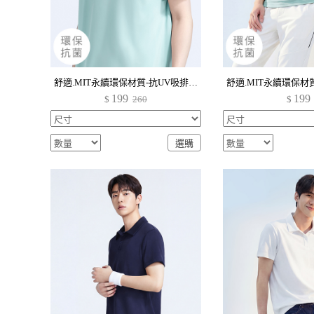
舒適.MIT永續環保材質-抗UV吸排抗菌配色V領上衣-男裝
199
199
$
260
$