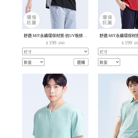
舒適.MIT永續環保材質-抗UV吸排抗菌透氣網眼配色上衣-男裝
199
199
$
299
$
2