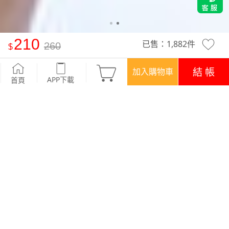
210
已售：
1,882
件
260
抗UV吸排文字印花圓領涼感上衣-男裝
-麻黑
結 帳
加入購物車
APP下載
首頁
活動
精選特惠‧現折$50
優惠
登入領！百元購物金
APP下載699免運
顏色