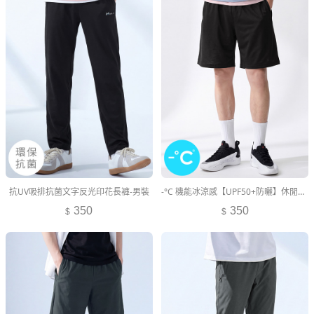
抗UV吸排抗菌文字反光印花長褲-男裝
-°C 機能冰涼感【UPF50+防曬】休閒短褲-男裝
350
350