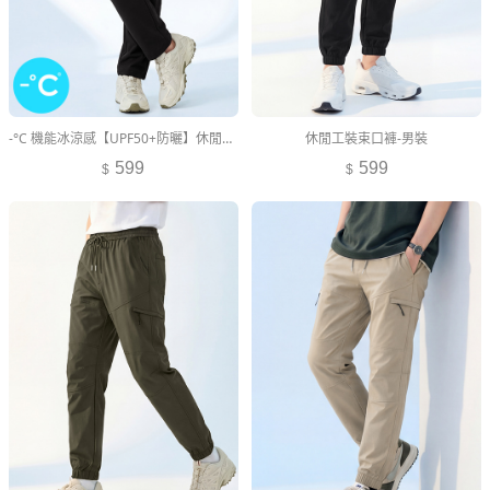
-°C 機能冰涼感【UPF50+防曬】休閒長褲-男裝
休閒工裝束口褲-男裝
599
599