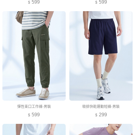
599
599
彈性束口工作褲-男裝
吸排快乾運動短褲-男裝
599
299