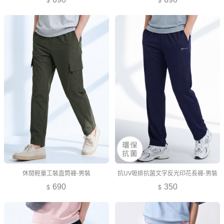
休閒輕量工裝直筒褲-男裝
抗UV吸排抗菌文字反光印花長褲-男裝
690
350