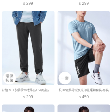
299
299
舒適.MIT永續環保材質-抗UV吸排抗菌束口長褲-男裝
抗UV吸排涼感反光印花運動套裝-男裝
299
450