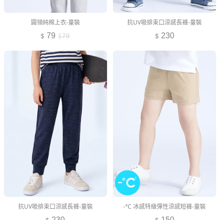
圓領純棉上衣-童裝
抗UV吸排束口涼感長褲-童裝
79
230
179
抗UV吸排束口涼感長褲-童裝
-°C 冰感特級彈性涼感短褲-童裝
230
150