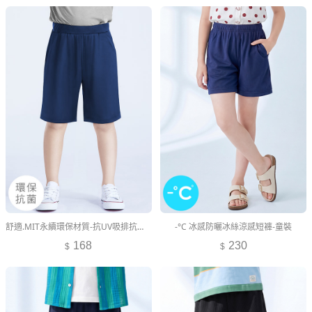
舒適.MIT永續環保材質-抗UV吸排抗菌短褲-童裝
-°C 冰感防曬冰絲涼感短褲-童裝
168
230