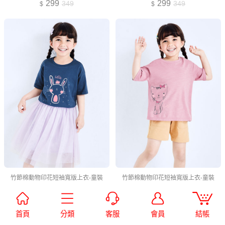
299
299
349
349
竹節棉動物印花短袖寬版上衣-童裝
竹節棉動物印花短袖寬版上衣-童裝
149
149
首頁
分類
客服
會員
結帳