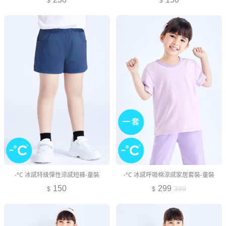
-°C 冰感特級彈性涼感短褲-童裝
-°C 冰感呼吸棉涼感家居套裝-童裝
150
299
399