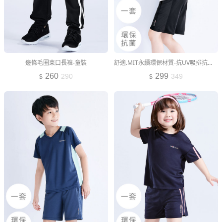
邊條毛圈束口長褲-童裝
舒適.MIT永續環保材質-抗UV吸排抗菌運動套裝-童裝
260
299
290
349