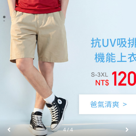
4
/
4