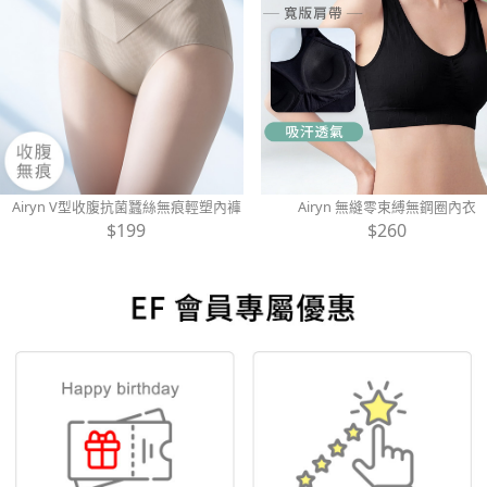
Airyn V型收腹抗菌蠶絲無痕輕塑內褲
Airyn 無縫零束縛無鋼圈內衣
$199
$260