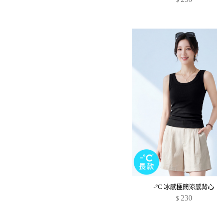
-°C 冰感極簡涼感背心
230
$