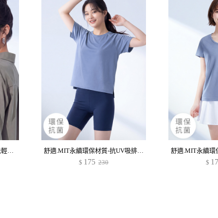
UV400鏡框可折疊太陽眼鏡-送輕巧包
舒適.MIT永續環保材質-抗UV吸排抗菌短版上衣
175
1
$
230
$