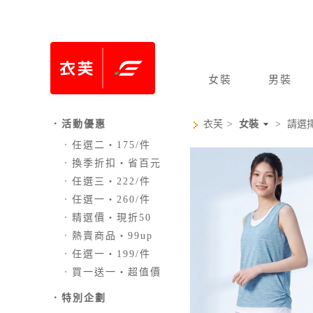
女裝
男裝
．活動優惠
衣芙
>
女裝
>
請選
．
任選二‧175/件
．
換季折扣‧省百元
．
任選三‧222/件
．
任選一‧260/件
．
精選價‧現折50
．
熱賣商品‧99up
．
任選一‧199/件
．
買一送一‧超值價
．
特別企劃