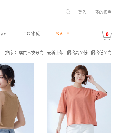
登入
我的帳戶
ryn
-°C冰感
SALE
0
排序：
購買人次最高
|
最新上架
|
價格高至低
|
價格低至高