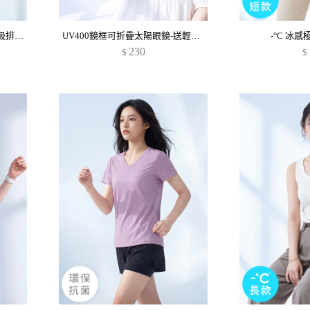
舒適.MIT永續環保材質-抗UV吸排抗菌圓領上衣
UV400鏡框可折疊太陽眼鏡-送輕巧包
-°C 冰
230
$
$