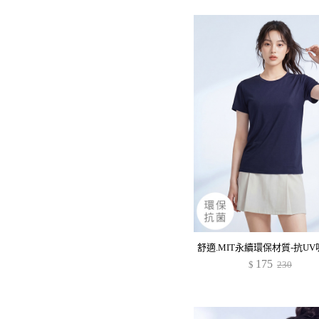
175
$
230