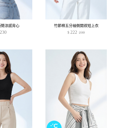
感極簡涼感背心
竹節棉五分袖側開衩短上衣
230
222
$
230