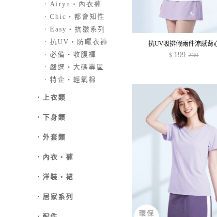
．
Airyn‧內衣褲
．
Chic‧都會知性
．
Easy‧抗皺系列
．
抗UV‧防曬衣褲
抗UV吸排假兩件涼感背
199
．
必備‧收腹褲
$
230
．
嚴選‧大碼專區
．
特企‧輕氧棉
．
上衣類
．
下身類
．外套類
．
內衣‧褲
．
洋裝‧裙
．
居家系列
．
配件