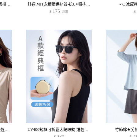
舒適.MIT永續環保材質-抗UV吸排抗菌短版上衣
舒適.MIT永續環保材質-抗UV吸排抗菌V領上衣
-°C 冰
175
$
230
$
UV400鏡框可折疊太陽眼鏡-送輕巧包
UV400鏡框可折疊太陽眼鏡-送輕巧包
竹節棉五分
230
2
$
$