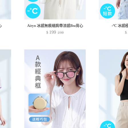
心
Airyn 冰感無痕細肩帶涼感Bra背心
-°C 冰
199
$
230
$