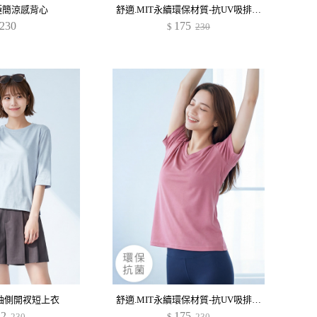
感極簡涼感背心
舒適.MIT永續環保材質-抗UV吸排抗菌短版上衣
230
175
$
230
袖側開衩短上衣
舒適.MIT永續環保材質-抗UV吸排抗菌V領上衣
22
175
230
$
230