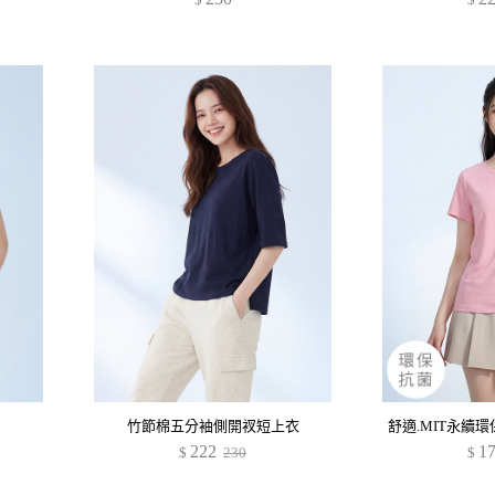
竹節棉五分袖側開衩短上衣
222
1
$
230
$