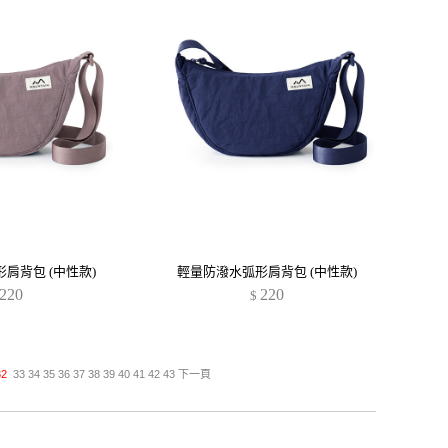
肩背包 (中性款)
輕量防潑水弧形肩背包 (中性款)
220
220
$
32
33
34
35
36
37
38
39
40
41
42
43
下一頁