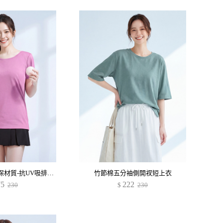
舒適.MIT永續環保材質-抗UV吸排抗菌圓領上衣
竹節棉五分袖側開衩短上衣
75
222
230
$
230