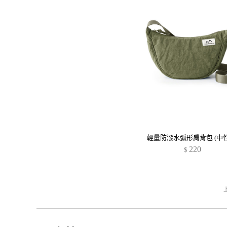
輕量防潑水弧形肩背包 (中性
220
$