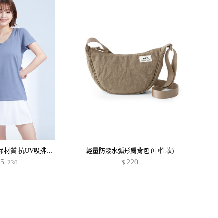
舒適.MIT永續環保材質-抗UV吸排抗菌V領上衣
輕量防潑水弧形肩背包 (中性款)
75
220
230
$