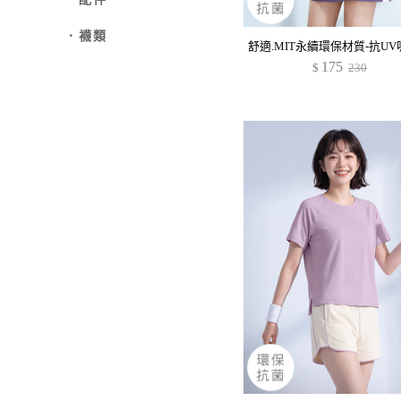
．襪類
175
$
230