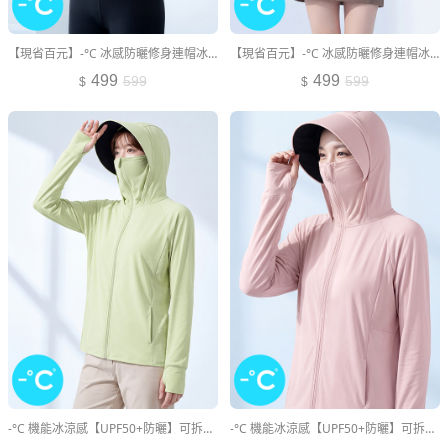
【現省百元】-°C 冰感防曬修身連帽冰絲涼感外套
【現省百元】-°C 冰感防曬修身連帽冰絲涼感外套
499
499
599
599
-°C 機能冰涼感【UPF50+防曬】可拆黑膠帽沿外套
-°C 機能冰涼感【UPF50+防曬】可拆黑膠帽沿外套