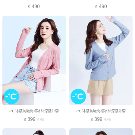
490
490
-°C 冰感防曬開襟冰絲涼感外套
-°C 冰感防曬開襟冰絲涼感外套
399
399
499
499