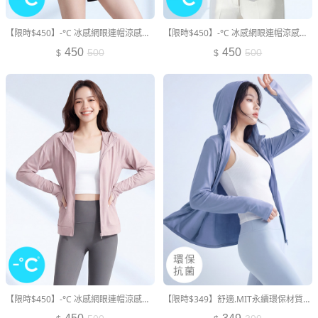
【限時$450】-°C 冰感網眼連帽涼感外套
【限時$450】-°C 冰感網眼連帽涼感外套
450
450
500
500
【限時$450】-°C 冰感網眼連帽涼感外套
【限時$349】舒適.MIT永續環保材質-抗UV吸排抗菌透氣網眼連帽外套