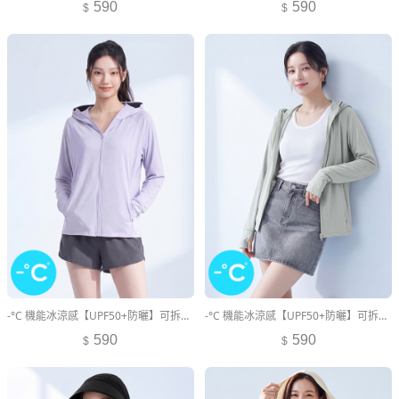
590
590
-°C 機能冰涼感【UPF50+防曬】可拆黑膠帽沿外套
-°C 機能冰涼感【UPF50+防曬】可拆黑膠帽沿外套
590
590