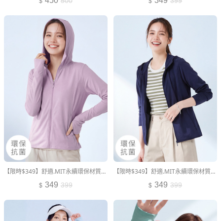
450
349
500
399
【限時$349】舒適.MIT永續環保材質-抗UV吸排抗菌透氣網眼連帽外套
【限時$349】舒適.MIT永續環保材質-抗UV吸排抗菌透氣網眼連帽外套
349
349
399
399