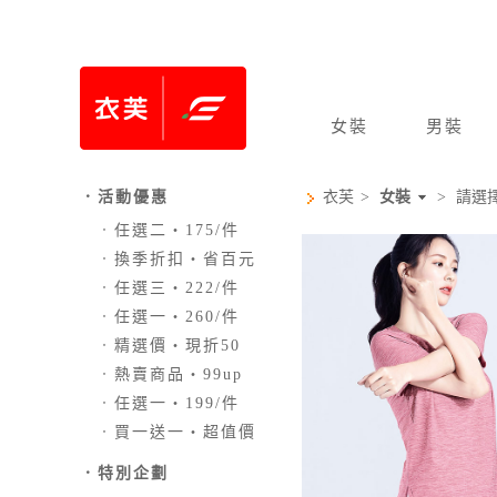
女裝
男裝
．活動優惠
衣芙
>
女裝
>
請選
．
任選二‧175/件
．
換季折扣‧省百元
．
任選三‧222/件
．
任選一‧260/件
．
精選價‧現折50
．
熱賣商品‧99up
．
任選一‧199/件
．
買一送一‧超值價
．
特別企劃