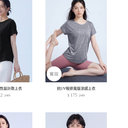
性設計款上衣
抗UV吸排寬版涼感上衣
22
175
249
$
249