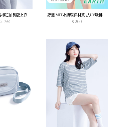
純棉短袖長版上衣
舒適.MIT永續環保材質-抗UV吸排抗菌拼色polo衫
22
260
260
$