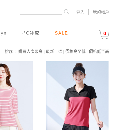
登入
我的帳戶
ryn
-°C冰感
SALE
0
排序：
購買人次最高
|
最新上架
|
價格高至低
|
價格低至高