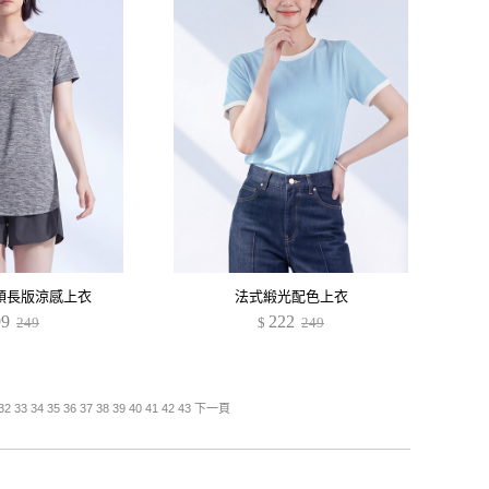
領長版涼感上衣
法式緞光配色上衣
99
222
249
$
249
32
33
34
35
36
37
38
39
40
41
42
43
下一頁