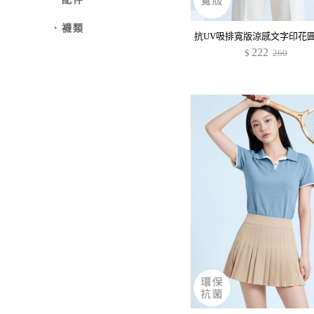
．襪類
222
$
260