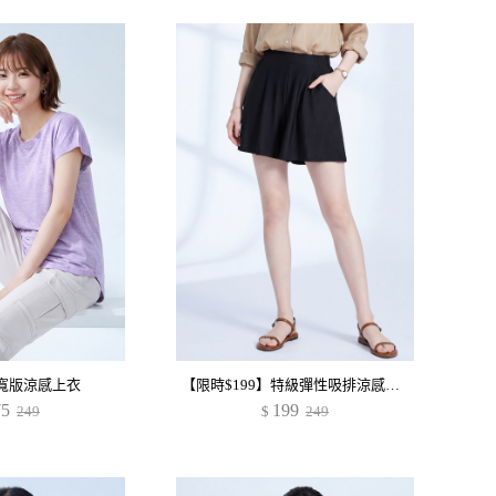
寬版涼感上衣
【限時$199】特級彈性吸排涼感短褲裙
75
199
249
$
249