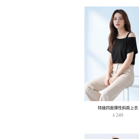
特級四面彈性斜肩上衣
249
$