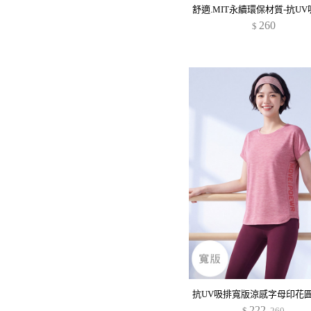
260
$
222
$
260