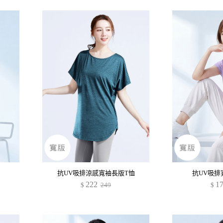
抗UV吸排涼感寬袖長版T恤
抗UV吸排
222
1
$
249
$