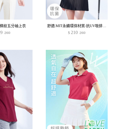
條紋五分袖上衣
舒適.MIT永續環保材質-抗UV吸排抗菌配色polo衫
99
210
260
$
260