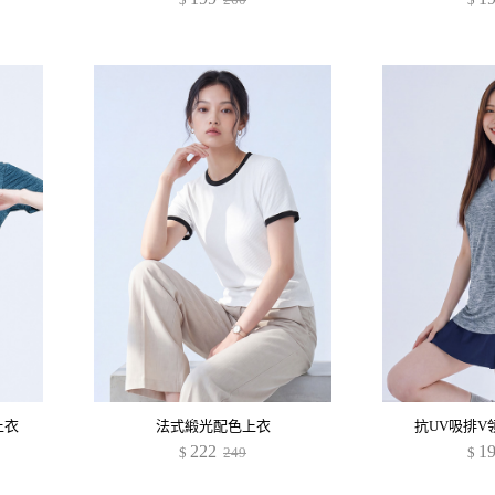
上衣
法式緞光配色上衣
抗UV吸排V
222
1
$
249
$