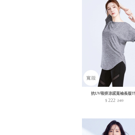
抗UV吸排涼感寬袖長版T
222
$
249