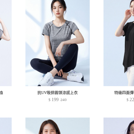
恤
抗UV吸排圓領涼感上衣
特級四面彈
199
2
$
249
$