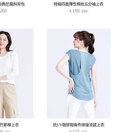
掛飾尼龍斜背包
特級四面彈性條紋五分袖上衣
260
199
$
260
竹節棉上衣
抗UV吸排假兩件拼接涼感上衣
99
175
260
$
260