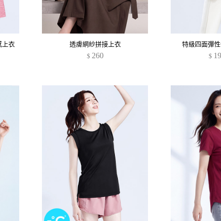
感上衣
透膚網紗拼接上衣
特級四面彈性
260
1
$
$