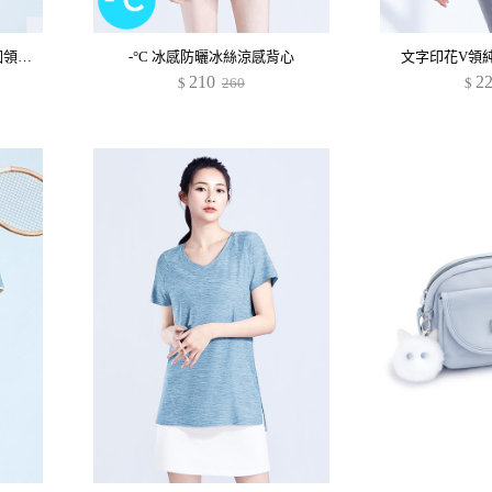
抗UV吸排寬版涼感文字印花圓領上衣
-°C 冰感防曬冰絲涼感背心
文字印花V領
210
2
$
260
$