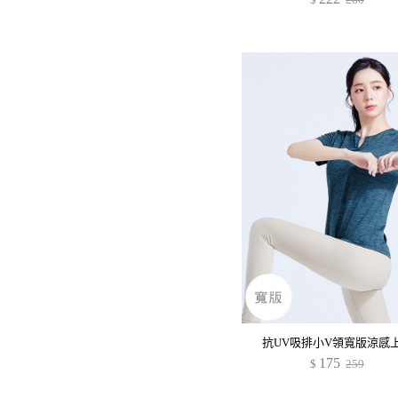
抗UV吸排小V領寬版涼感
175
$
259