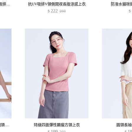
舒適.MIT永續環保材質-抗UV吸排抗菌拼色polo衫
抗UV吸排V領側開衩長版涼感上衣
防潑水貓咪
222
$
260
$
抗UV吸排寬版涼感字母印花圓領上衣
特級四面彈性顯瘦方領上衣
圓領長袖
199
1
$
260
$