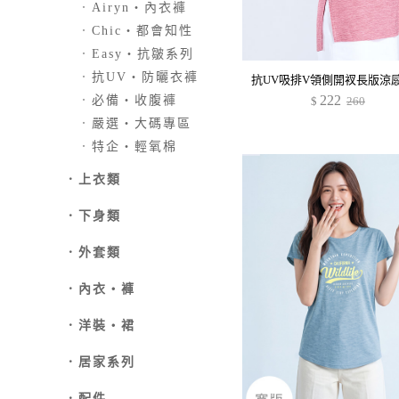
．
Airyn‧內衣褲
．
Chic‧都會知性
．
Easy‧抗皺系列
．
抗UV‧防曬衣褲
抗UV吸排V領側開衩長版涼
222
．
必備‧收腹褲
$
260
．
嚴選‧大碼專區
．
特企‧輕氧棉
．
上衣類
．
下身類
．外套類
．
內衣‧褲
．
洋裝‧裙
．
居家系列
．
配件