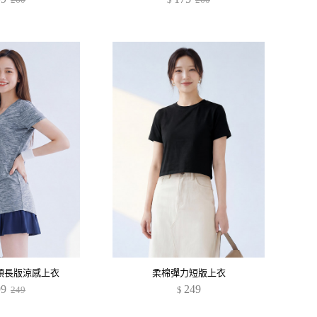
領長版涼感上衣
柔棉彈力短版上衣
99
249
249
$