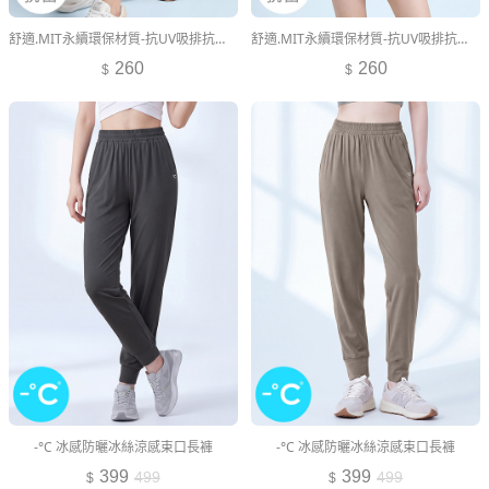
舒適.MIT永續環保材質-抗UV吸排抗菌拼色polo衫
舒適.MIT永續環保材質-抗UV吸排抗菌拼色polo衫
260
260
-°C 冰感防曬冰絲涼感束口長褲
-°C 冰感防曬冰絲涼感束口長褲
399
399
499
499