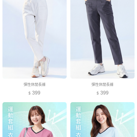
彈性休閒長褲
彈性休閒長褲
399
399