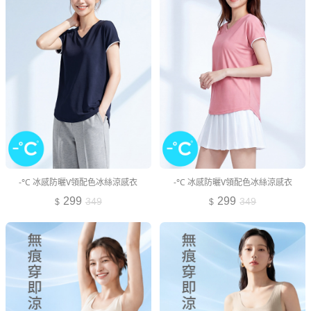
-°C 冰感防曬V領配色冰絲涼感衣
-°C 冰感防曬V領配色冰絲涼感衣
299
299
349
349