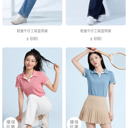
輕量牛仔工裝直筒褲
輕量牛仔工裝直筒褲
690
690