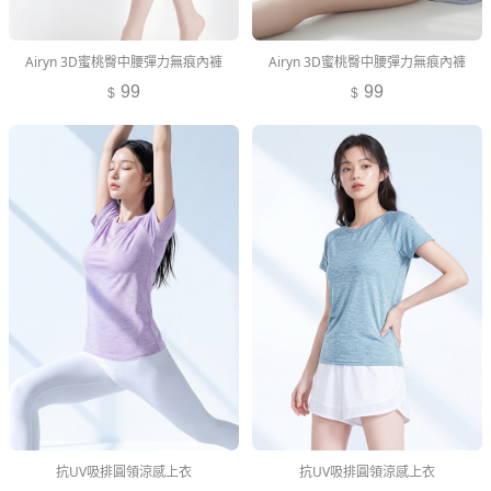
Airyn 3D蜜桃臀中腰彈力無痕內褲
Airyn 3D蜜桃臀中腰彈力無痕內褲
99
99
抗UV吸排圓領涼感上衣
抗UV吸排圓領涼感上衣