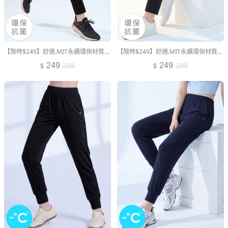
【限時$249】舒適.MIT永續環保材質-抗UV吸排抗菌長褲
【限時$249】舒適.MIT永續環保材質-抗UV吸排抗菌長褲
249
249
299
299