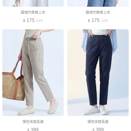
圓領竹節棉上衣
圓領竹節棉上衣
175
175
199
199
彈性休閒長褲
彈性休閒長褲
399
399