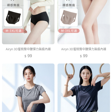
Airyn 3D蜜桃臀中腰彈力無痕內褲
Airyn 3D蜜桃臀中腰彈力無痕內褲
99
99