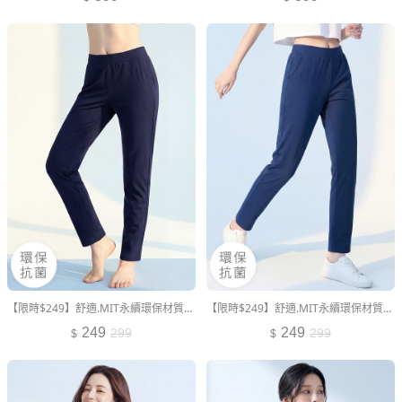
【限時$249】舒適.MIT永續環保材質-抗UV吸排抗菌長褲
【限時$249】舒適.MIT永續環保材質-抗UV吸排抗菌長褲
249
249
299
299