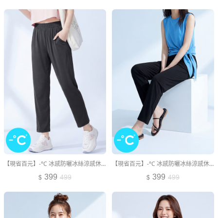
【現省百元】-°C 冰感防曬冰絲涼感休閒九分褲
【現省百元】-°C 冰感防曬冰絲涼感休閒九分褲
399
399
499
499