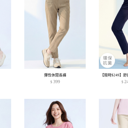
彈性休閒長褲
399
2
$
$