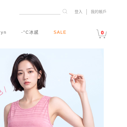
登入
我的帳戶
ryn
-°C冰感
SALE
0