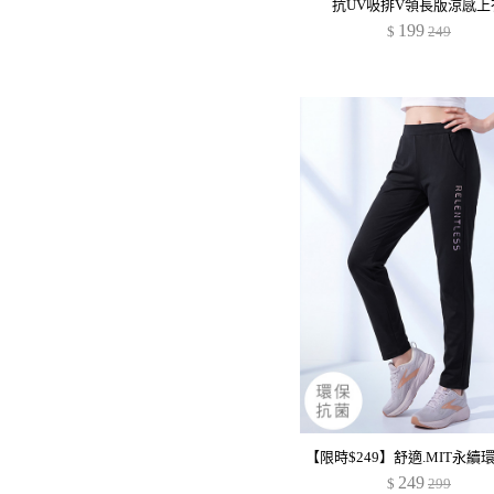
抗UV吸排V領長版涼感上
199
$
249
249
$
299