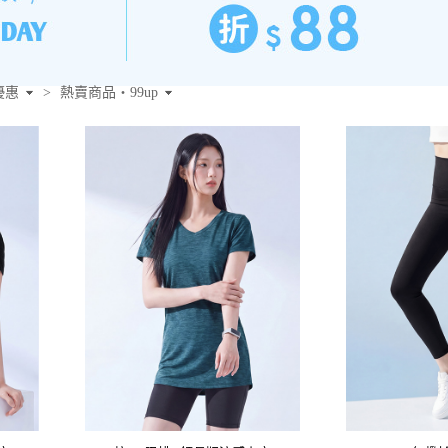
優惠
>
熱賣商品‧99up