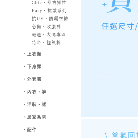
．
Chic‧都會知性
．
Easy‧抗皺系列
．
抗UV‧防曬衣褲
．
必備‧收腹褲
．
嚴選‧大碼專區
．
特企‧輕氧棉
．
上衣類
．
下身類
．外套類
．
內衣‧褲
．
洋裝‧裙
．
居家系列
．
配件