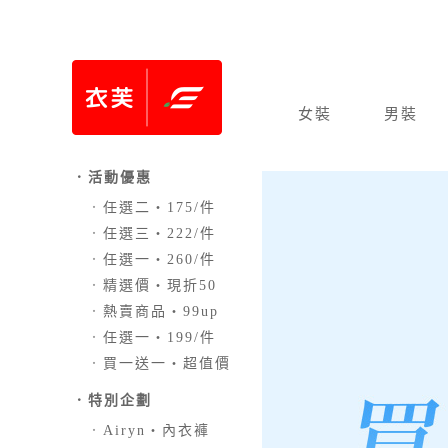
女裝
男裝
．活動優惠
．
任選二‧175/件
．
任選三‧222/件
．
任選一‧260/件
．
精選價‧現折50
．
熱賣商品‧99up
．
任選一‧199/件
．
買一送一‧超值價
．
特別企劃
．
Airyn‧內衣褲