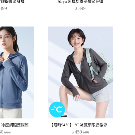
無尷尬線提臀緊身褲
Airyn 無尷尬線提臀緊身褲
399
399
$
【限時$450】-°C 冰感網眼連帽涼感外套
【限時$450】-°C 冰感網眼連帽涼感外套
50
450
500
$
500