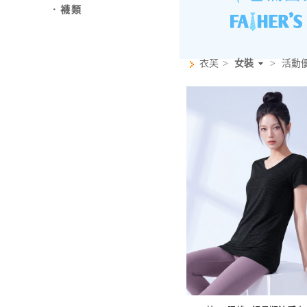
．襪類
衣芙
>
女裝
>
活動