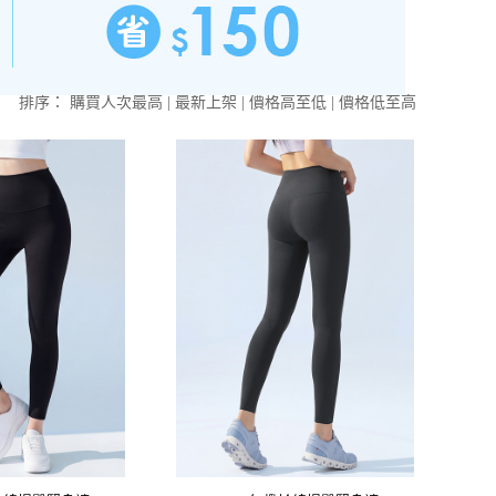
排序：
購買人次最高
|
最新上架
|
價格高至低
|
價格低至高