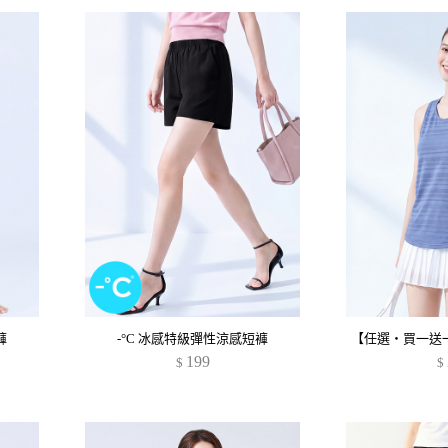
褲
-°C 冰感特級彈性涼感短褲
199
$
$