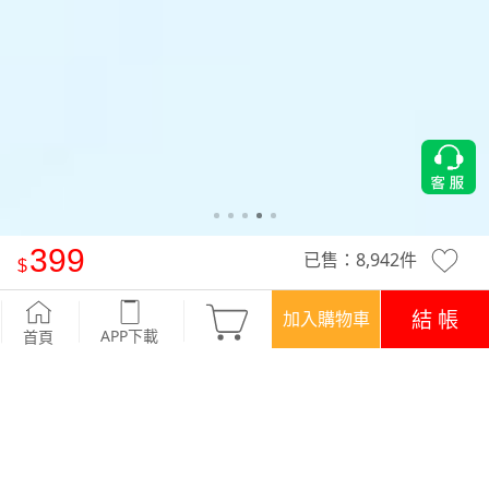
399
已售：
8,942
件
-°C 冰感防曬冰絲涼感五分寬褲
-黑
結 帳
加入購物車
APP下載
首頁
優惠
APP下載699免運
顏色