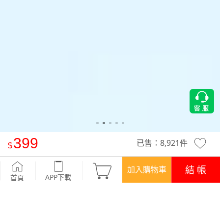
399
已售：
8,921
件
-°C 冰感防曬冰絲涼感五分寬褲
-深灰
結 帳
加入購物車
APP下載
首頁
優惠
登入領！百元購物金
APP下載699免運