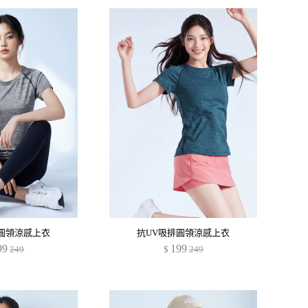
圓領涼感上衣
抗UV吸排圓領涼感上衣
99
199
249
$
249