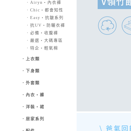
．
Airyn‧內衣褲
．
Chic‧都會知性
．
Easy‧抗皺系列
．
抗UV‧防曬衣褲
．
必備‧收腹褲
．
嚴選‧大碼專區
．
特企‧輕氧棉
．
上衣類
．
下身類
．外套類
．
內衣‧褲
．
洋裝‧裙
．
居家系列
．
配件