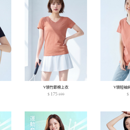
V領竹節棉上衣
V領短袖
175
$
199
$