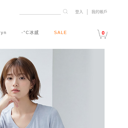
登入
我的帳戶
ryn
-°C冰感
SALE
0