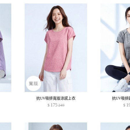
抗UV吸排寬版涼感上衣
抗UV吸排
175
1
$
249
$