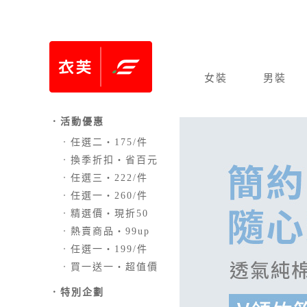
女裝
男裝
．活動優惠
．
任選二‧175/件
．
換季折扣‧省百元
．
任選三‧222/件
．
任選一‧260/件
．
精選價‧現折50
．
熱賣商品‧99up
．
任選一‧199/件
．
買一送一‧超值價
．
特別企劃