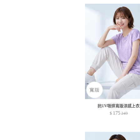
抗UV吸排寬版涼感上衣
175
$
249