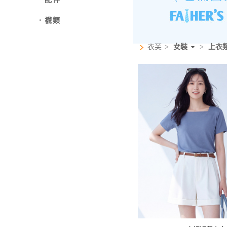
．襪類
衣芙
>
女裝
>
上衣