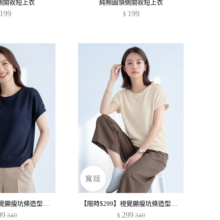
側開衩短上衣
純棉圓領側開衩短上衣
199
199
$
【限時$299】視覺顯瘦坑條造型釦寬版上衣
【限時$299】視覺顯瘦坑條造型釦寬版上衣
99
299
349
$
349