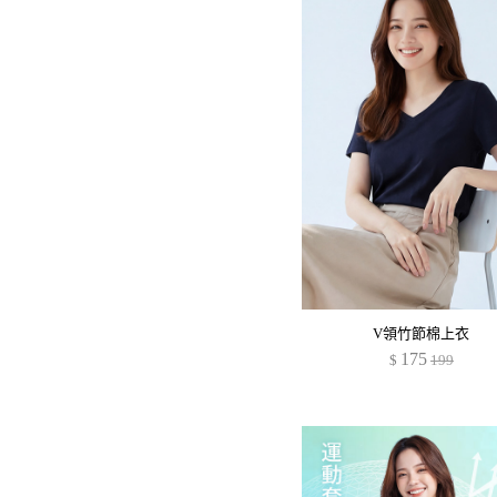
V領竹節棉上衣
175
$
199