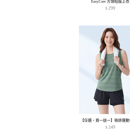
EasyCare 方領短版上衣
299
$
249
$