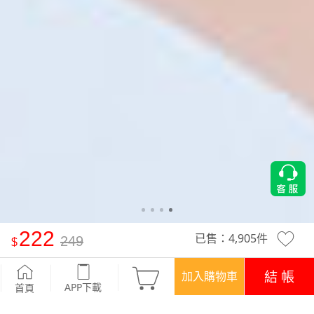
222
已售：
4,905
件
249
抗UV吸排斜襬開衩涼感上衣
-深藍
結 帳
加入購物車
APP下載
首頁
活動
超值回饋‧三件$666