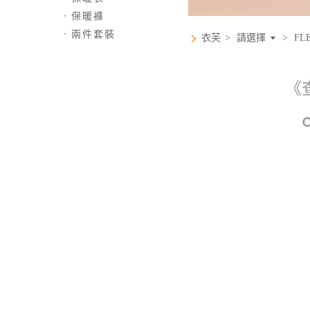
．
保暖褲
．
兩件套裝
衣芙
>
請選擇
>
FL
《