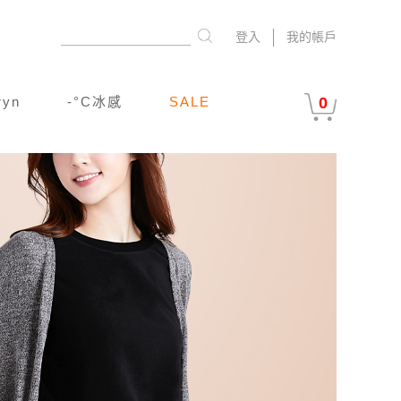
登入
我的帳戶
ryn
-°C冰感
SALE
0