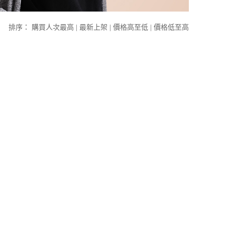
排序：
購買人次最高
|
最新上架
|
價格高至低
|
價格低至高