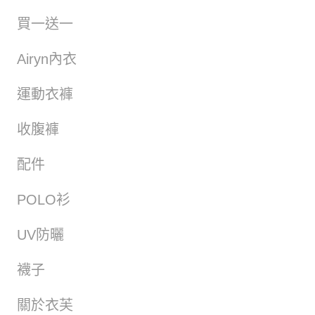
買一送一
Airyn內衣
運動衣褲
收腹褲
配件
POLO衫
UV防曬
襪子
關於衣芙