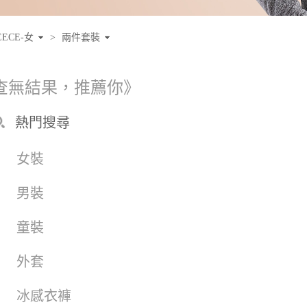
EECE-女
>
兩件套裝
查無結果，推薦你》
熱門搜尋
女裝
男裝
童裝
外套
冰感衣褲