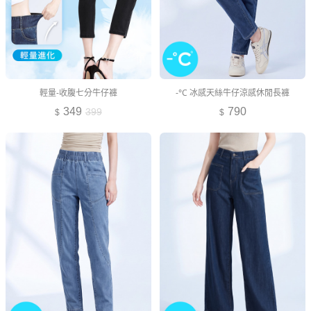
輕量-收腹七分牛仔褲
-°C 冰感天絲牛仔涼感休閒長褲
349
790
399