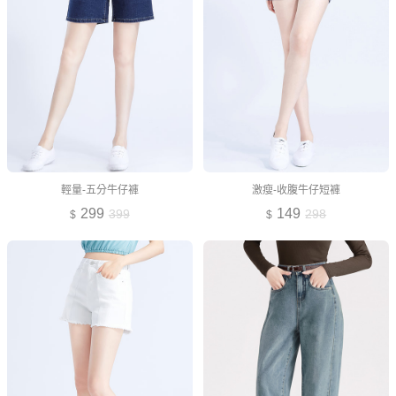
輕量-五分牛仔褲
激瘦-收腹牛仔短褲
299
149
399
298