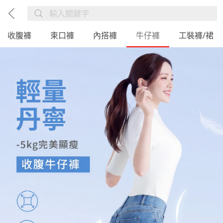
收腹褲
束口褲
內搭褲
牛仔褲
工裝褲/裙