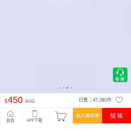
450
已售：
47,380
件
500
激瘦-收腹牛仔褲
-牛仔藍
結 帳
加入購物車
APP下載
首頁
活動
精選特惠‧現折$50