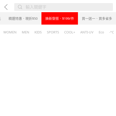
元
精選特惠．現折$50
煥新穿搭．$199/件
買一送一．買多省多
WOMEN
MEN
KIDS
SPORTS
COOL+
ANTI-UV
Eco
-°C