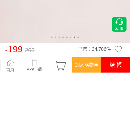
199
已售：
34,706
件
260
特級四面彈性條紋五分袖上衣
-粉綠
結 帳
加入購物車
APP下載
首頁
活動
煥新穿搭‧$199/件
優惠
登入領！百元購物金
APP下載699免運