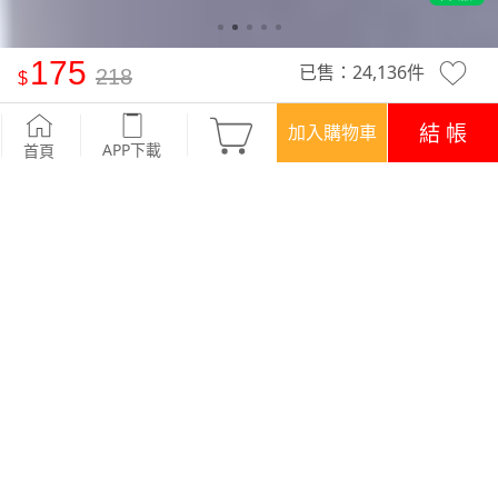
175
已售：
24,136
件
218
特級彈性吸排涼感運動背心
-灰紫
結 帳
加入購物車
APP下載
首頁
活動
任選二 ‧ 175/件
優惠
登入領！百元購物金
APP下載699免運
顏色
商品評價 (343)
查看全部