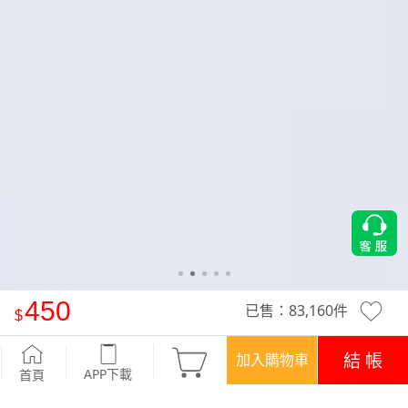
450
已售：
83,160
件
刷破-收腹牛仔褲
-深藍
結 帳
加入購物車
APP下載
首頁
優惠
APP下載699免運