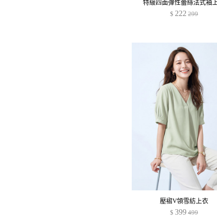
特級四面彈性蕾絲法式袖
222
$
299
壓褶V領雪紡上衣
399
$
499