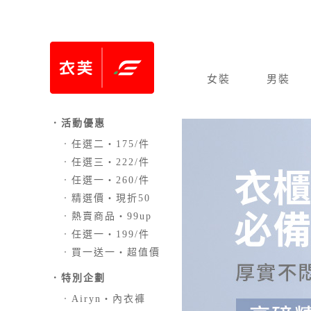
女裝
男裝
．活動優惠
．
任選二‧175/件
．
任選三‧222/件
．
任選一‧260/件
．
精選價‧現折50
．
熱賣商品‧99up
．
任選一‧199/件
．
買一送一‧超值價
．
特別企劃
．
Airyn‧內衣褲