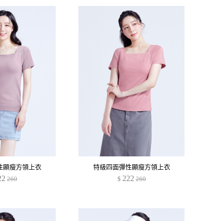
性顯瘦方領上衣
特級四面彈性顯瘦方領上衣
22
222
260
$
260