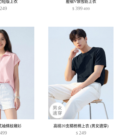
力短版上衣
壓褶V領雪紡上衣
249
399
$
499
式袖條紋襯衫
高磅20支精梳棉上衣 (男女適穿)
499
249
$