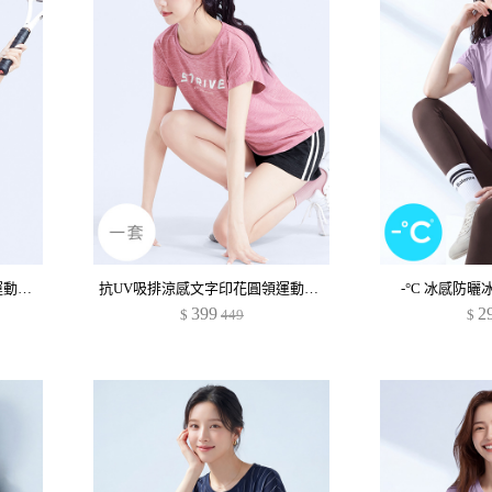
抗UV吸排涼感文字印花圓領運動套裝
抗UV吸排涼感文字印花圓領運動套裝
-°C 冰感防
399
2
$
449
$