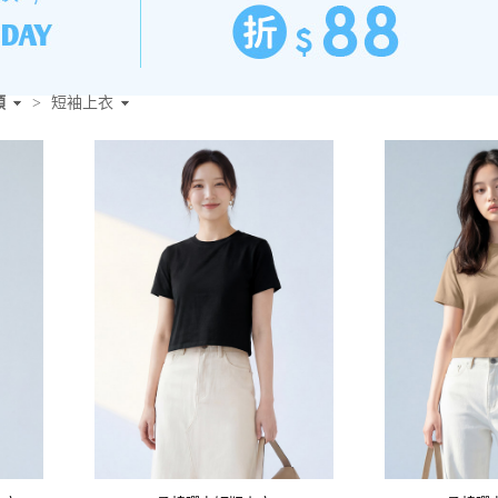
類
>
短袖上衣