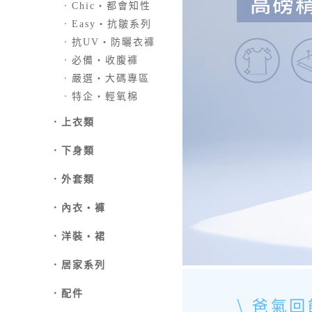
．
Chic‧都會知性
．
Easy‧抗皺系列
．
抗UV‧防曬衣褲
．
必備‧收腹褲
．
嚴選‧大碼專區
．
特企‧輕氧棉
．
上衣類
．
下身類
．外套類
．
內衣‧褲
．
洋裝‧裙
．
居家系列
．
配件