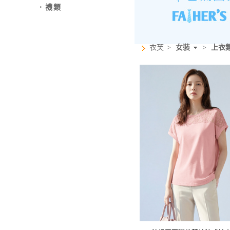
．襪類
衣芙
>
女裝
>
上衣