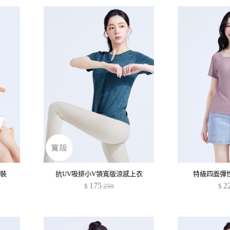
套裝
抗UV吸排小V領寬版涼感上衣
特級四面彈
175
2
$
259
$