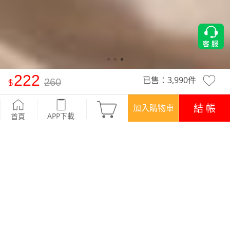
222
已售：
3,990
件
260
竹節棉小鹿印花短袖上衣
-深藍
結 帳
加入購物車
APP下載
首頁
活動
超值回饋‧三件$666
優惠
登入領！百元購物金
APP下載699免運