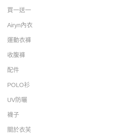
買一送一
Airyn內衣
運動衣褲
收腹褲
配件
POLO衫
UV防曬
襪子
關於衣芙