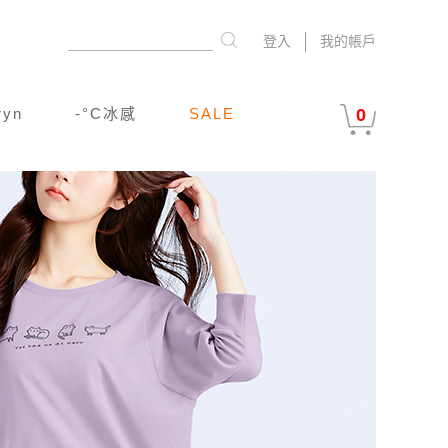
登入
我的帳戶
ryn
-°C冰感
SALE
0