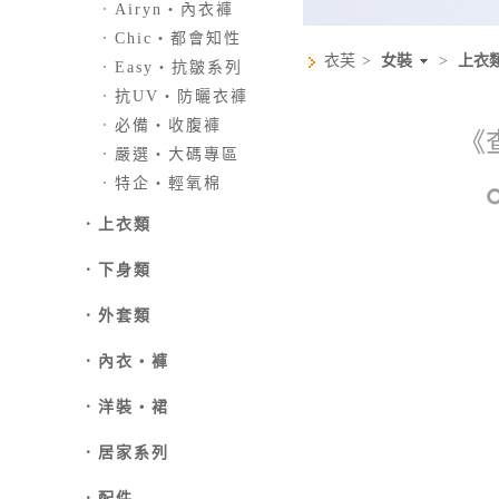
．
Airyn‧內衣褲
．
Chic‧都會知性
衣芙
>
女裝
>
上衣
．
Easy‧抗皺系列
．
抗UV‧防曬衣褲
．
必備‧收腹褲
《
．
嚴選‧大碼專區
．
特企‧輕氧棉
．
上衣類
．
下身類
．外套類
．
內衣‧褲
．
洋裝‧裙
．
居家系列
．
配件