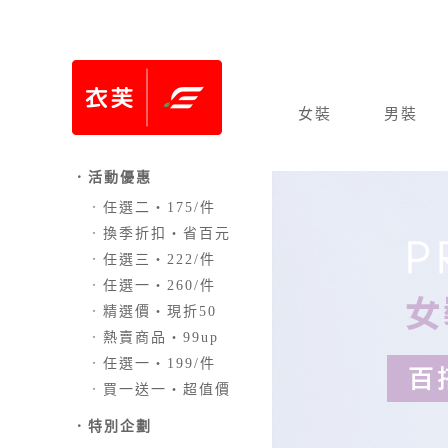
女裝
男裝
．活動優惠
．
任選二‧175/件
．
換季折扣‧省百元
．
任選三‧222/件
．
任選一‧260/件
．
精選價‧現折50
．
熱賣商品‧99up
．
任選一‧199/件
．
買一送一‧超值價
．
特別企劃