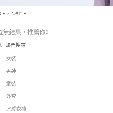
類
>
請選擇
查無結果，推薦你》
熱門搜尋
女裝
男裝
童裝
外套
冰感衣褲