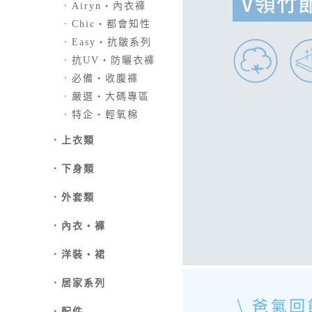
．
Airyn‧內衣褲
．
Chic‧都會知性
．
Easy‧抗皺系列
．
抗UV‧防曬衣褲
．
必備‧收腹褲
．
嚴選‧大碼專區
．
特企‧輕氧棉
．
上衣類
．
下身類
．外套類
．
內衣‧褲
．
洋裝‧裙
．
居家系列
．
配件