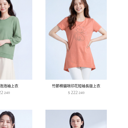
泡泡袖上衣
竹節棉貓咪印花短袖長版上衣
22
222
249
$
249