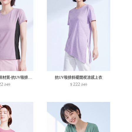
舒適.MIT永續環保材質-抗UV吸排抗菌配色圓領上衣
抗UV吸排斜襬開衩涼感上衣
22
222
249
$
249