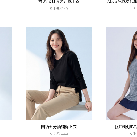
抗UV吸排圓領涼感上衣
199
$
249
$
圓領七分袖純棉上衣
抗UV吸排V
222
1
$
249
$