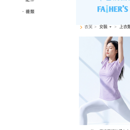
．襪類
衣芙
>
女裝
>
上衣