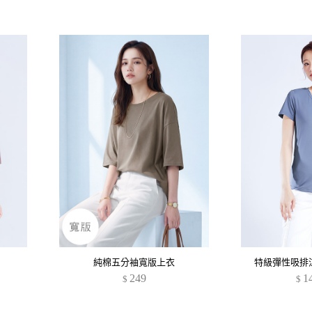
純棉五分袖寬版上衣
特級彈性吸排
249
1
$
$