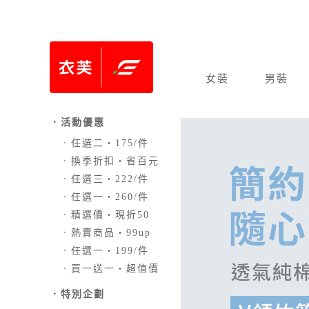
女裝
男裝
．活動優惠
．
任選二‧175/件
．
換季折扣‧省百元
．
任選三‧222/件
．
任選一‧260/件
．
精選價‧現折50
．
熱賣商品‧99up
．
任選一‧199/件
．
買一送一‧超值價
．
特別企劃