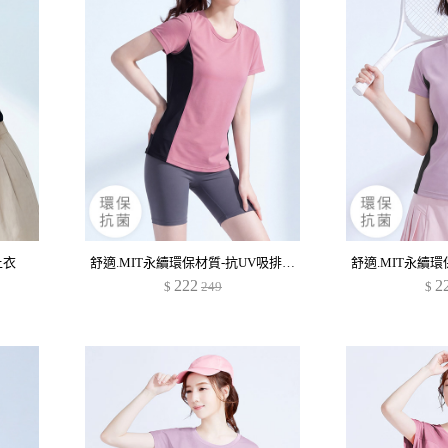
上衣
舒適.MIT永續環保材質-抗UV吸排抗菌配色圓領上衣
222
2
$
249
$