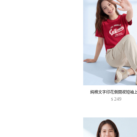
純棉文字印花側開衩短袖
249
$