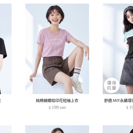
衣
純棉蝴蝶結印花短袖上衣
199
1
$
249
$