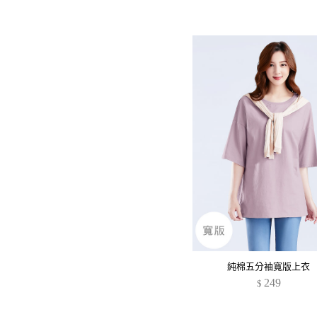
純棉五分袖寬版上衣
249
$