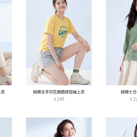
上衣
純棉文字印花側開衩短袖上衣
純棉七分
249
2
$
$