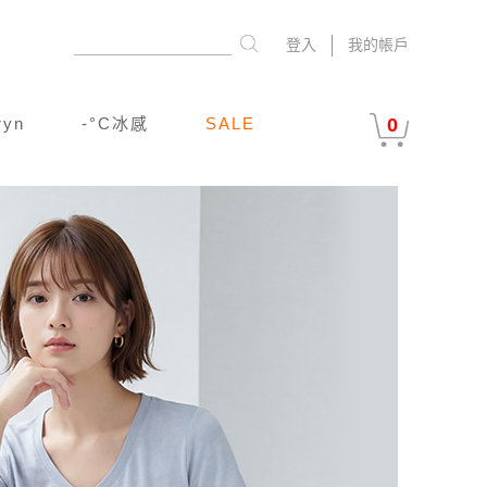
登入
我的帳戶
ryn
-°C冰感
SALE
0