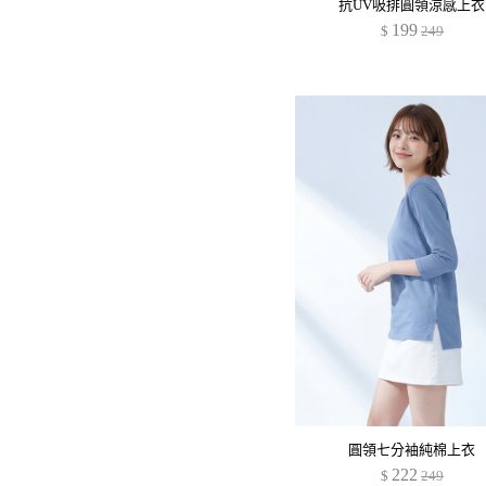
抗UV吸排圓領涼感上衣
199
$
249
圓領七分袖純棉上衣
222
$
249