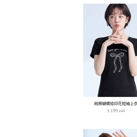
純棉蝴蝶結印花短袖上
199
$
249