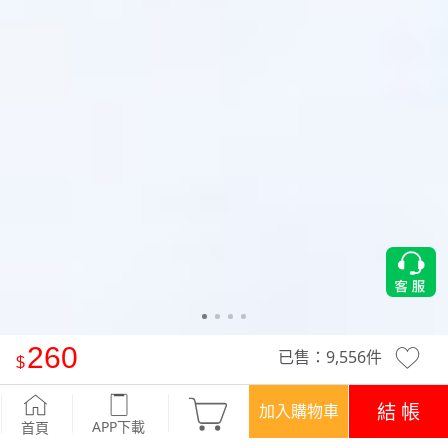
260
已售：
9,556
件
特級四面彈性飛鼠袖上衣
-霧灰藍
結 帳
加入購物車
APP下載
首頁