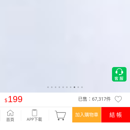
199
已售：
67,317
件
舒適.MIT永續環保材質-抗UV吸排抗菌polo衫-男裝
-深藍
結 帳
加入購物車
APP下載
首頁
活動
煥新穿搭‧$199/件