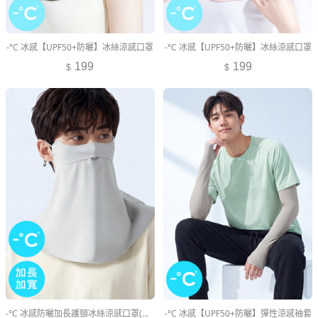
-°C 冰感【UPF50+防曬】冰絲涼感口罩
-°C 冰感【UPF50+防曬】冰絲涼感口罩
199
199
-°C 冰感防曬加長護頸冰絲涼感口罩(男女適用)
-°C 冰感【UPF50+防曬】彈性涼感袖套