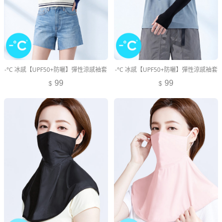
-°C 冰感【UPF50+防曬】彈性涼感袖套
-°C 冰感【UPF50+防曬】彈性涼感袖套
99
99