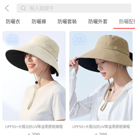
防曬衣
防曬褲
防曬套裝
防曬外套
防曬配
UPF50+大帽沿抗UV降溫黑膠遮陽帽
UPF50+大帽沿抗UV降溫黑膠遮陽帽
299
299