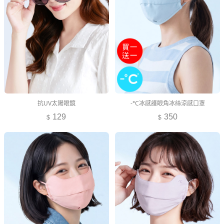
抗UV太陽眼鏡
-°C冰感護眼角冰絲涼感口罩
129
350