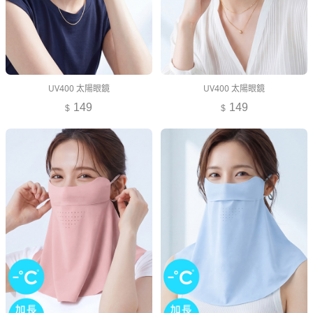
UV400 太陽眼鏡
UV400 太陽眼鏡
149
149