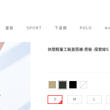
童裝
SPORT
下身類
POLO
Ai
商品編號：
N26S001-512
休閒輕量工裝直筒褲-男裝
-探索綠S
S
M
L