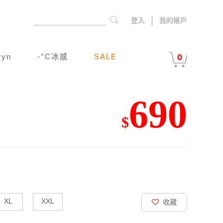
登入
我的帳戶
ryn
-°C冰感
SALE
0
690
$
XL
XXL
收藏