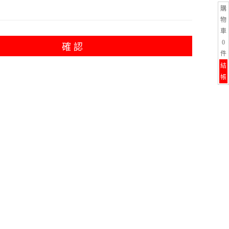
購
物
車
0
確 認
件
結
帳