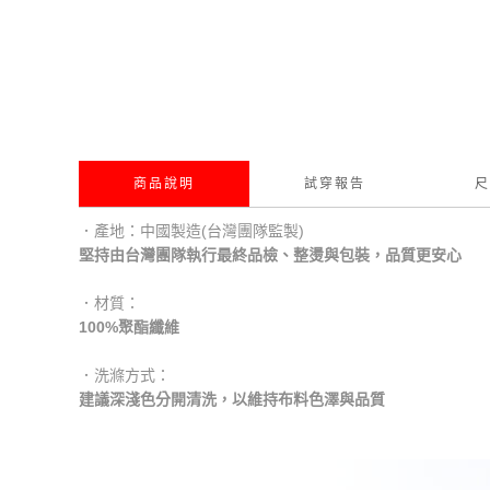
商品說明
試穿報告
尺
．產地：中國製造(台灣團隊監製)
堅持由台灣團隊執行最終品檢、整燙與包裝，品質更安心
．材質：
100%聚酯纖維
．洗滌方式：
建議深淺色分開清洗，以維持布料色澤與品質