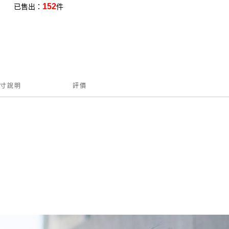
152
已售出：
件
寸說明
評價