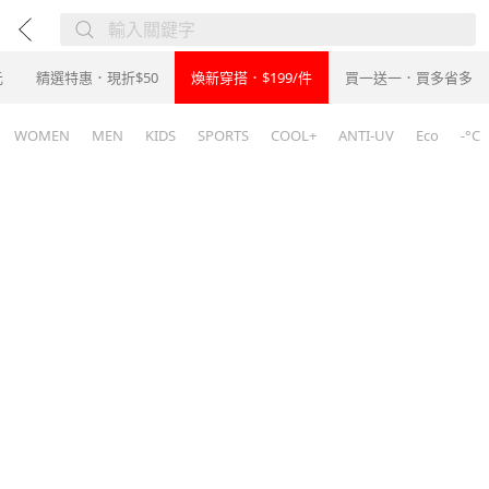
元
精選特惠．現折$50
煥新穿搭．$199/件
買一送一．買多省多
WOMEN
MEN
KIDS
SPORTS
COOL+
ANTI-UV
Eco
-°C