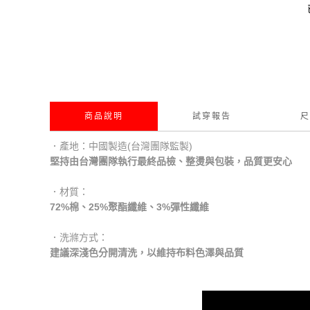
商品說明
試穿報告
尺
．產地：中國製造(台灣團隊監製)
堅持由台灣團隊執行最終品檢、整燙與包裝，品質更安心
．材質：
72%棉、25%聚酯纖維、3%彈性纖維
．洗滌方式：
建議深淺色分開清洗，以維持布料色澤與品質