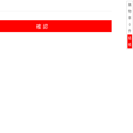
購
物
車
0
確 認
件
結
帳