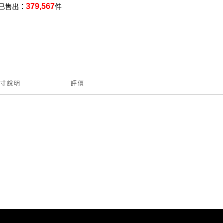
379,567
已售出：
件
寸說明
評價