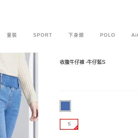
童裝
SPORT
下身類
POLO
Ai
商品編號：
Y17A520-3672
收腹牛仔褲
-牛仔藍S
S