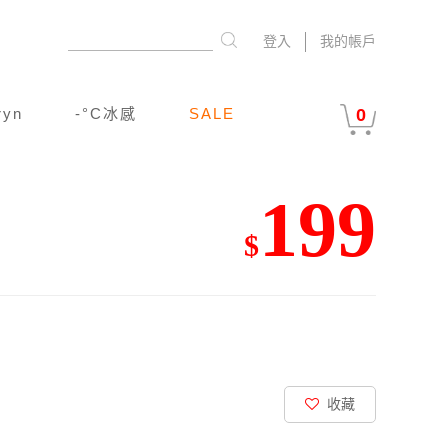
登入
我的帳戶
ryn
-°C冰感
SALE
0
199
$
收藏