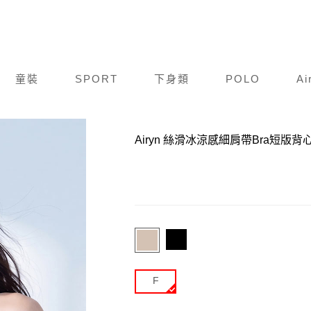
童裝
SPORT
下身類
POLO
Ai
商品編號：
Y26S016-280
Airyn 絲滑冰涼感細肩帶Bra短版背
F