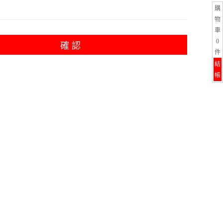
購
物
車
0
確 認
件
結
帳