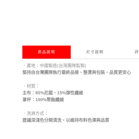
商品說明
尺寸說明
評
．產地：中國製造(台灣團隊監製)
堅持由台灣團隊執行最終品檢、整燙與包裝，品質更安心
．材質：
主布：85%尼龍、15%彈性纖維
罩杯：100%聚酯纖維
．洗滌方式：
建議深淺色分開清洗，以維持布料色澤與品質