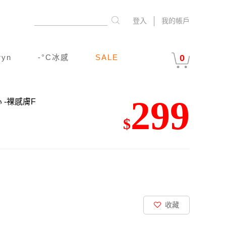
登入
我的帳戶
ryn
-°C冰感
SALE
0
299
心
-裸感膚F
$
收藏