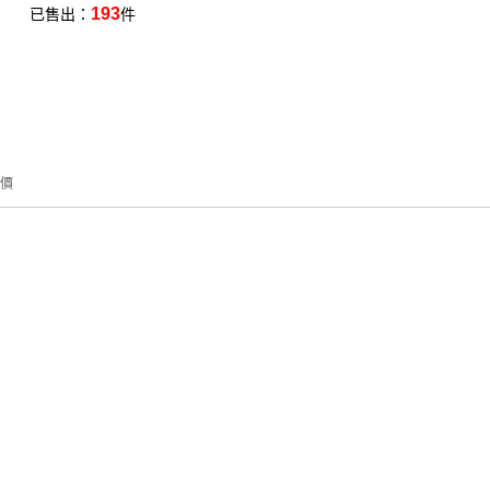
193
已售出：
件
價