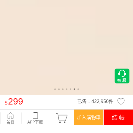
299
已售：
422,950
件
保暖.MIT永續環保材質-保暖神褲
-淺灰
結 帳
加入購物車
APP下載
首頁
優惠
APP下載699免運