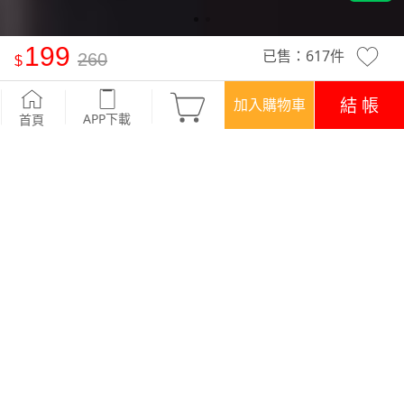
199
已售：
617
件
260
抗UV吸排運動字母印花長袖上衣-男裝
-麻黑
結 帳
加入購物車
APP下載
首頁
活動
煥新穿搭‧$199/件
優惠
APP下載699免運
顏色
商品評價 (36)
查看全部
訂單後四碼：4230