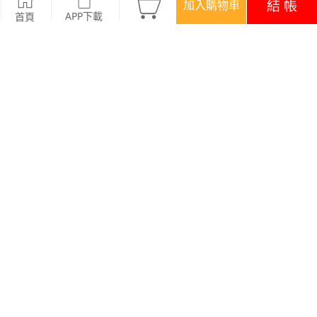
結 帳
加入購物車
APP下載
首頁
活動
煥新穿搭‧$199/件
優惠
APP下載699免運
顏色
商品評價 (76)
查看全部
訂單後四碼：7234
服務很好. 包裝很完整.