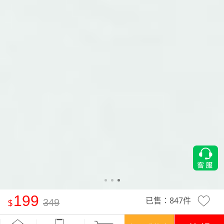
199
已售：
847
件
349
舒適.MIT永續環保材質-抗UV吸排抗菌邊條短褲-男裝
-黑