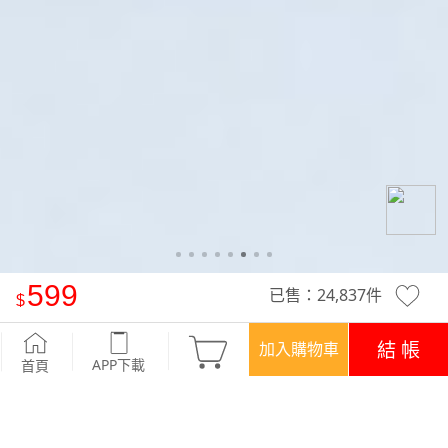
599
已售：
24,837
件
休閒束口褲
-白
結 帳
加入購物車
APP下載
首頁
優惠
APP下載699免運