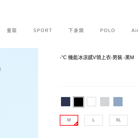
童裝
SPORT
下身類
POLO
Ai
商品編號：
N24S004-013
-°C 機能冰涼感V領上衣-男裝
-黑M
M
L
XL