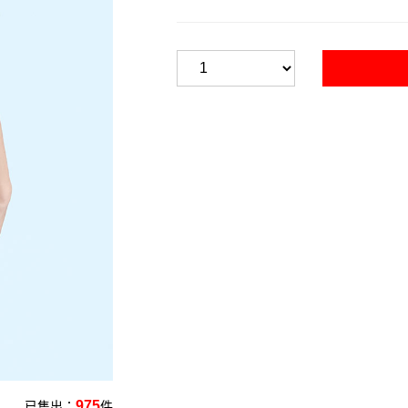
975
已售出：
件