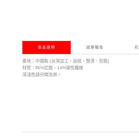
商品說明
試穿報告
尺
產地：中國製 (台灣加工，品檢、整燙、包裝)
材質：86%尼龍、14%彈性纖維
深淺色請分開洗滌。