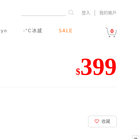
登入
我的帳戶
ryn
-°C冰感
SALE
0
399
$
收藏