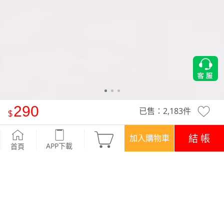
290
已售：
2,183
件
特級舒彈修身束口長褲
-黑
結 帳
加入購物車
APP下載
首頁
優惠
APP下載699免運
顏色