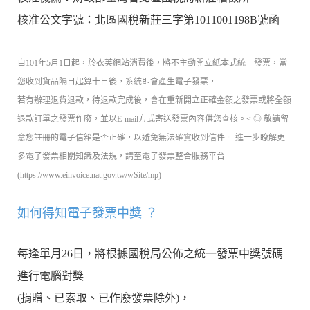
核准公文字號：北區國稅新莊三字第1011001198B號函
自101年5月1日起，於衣芙網站消費後，將不主動開立紙本式統一發票，當
您收到貨品隔日起算十日後，系統即會產生電子發票，
若有辦理退貨退款，待退款完成後，會在重新開立正確金額之發票或將全額
退款訂單之發票作廢，並以E-mail方式寄送發票內容供您查核。< ◎ 敬請留
意您註冊的電子信箱是否正確，以避免無法確實收到信件。 進一步瞭解更
多電子發票相關知識及法規，請至電子發票整合服務平台
(https://www.einvoice.nat.gov.tw/wSite/mp)
如何得知電子發票中獎 ？
每逢單月26日，將根據國稅局公佈之統一發票中獎號碼
進行電腦對獎
(捐贈、已索取、已作廢發票除外)，