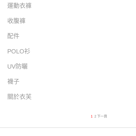
運動衣褲
收腹褲
配件
POLO衫
UV防曬
襪子
關於衣芙
1
2
下一頁