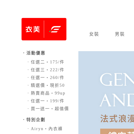
女裝
男裝
．活動優惠
．
任選二‧175/件
．
任選三‧222/件
．
任選一‧260/件
．
精選價‧現折50
．
熱賣商品‧99up
．
任選一‧199/件
．
買一送一‧超值價
．
特別企劃
．
Airyn‧內衣褲