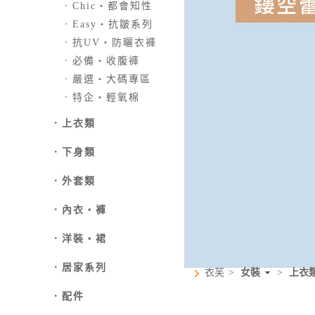
．
Chic‧都會知性
．
Easy‧抗皺系列
．
抗UV‧防曬衣褲
．
必備‧收腹褲
．
嚴選‧大碼專區
．
特企‧輕氧棉
．
上衣類
．
下身類
．外套類
．
內衣‧褲
．
洋裝‧裙
．
居家系列
衣芙
>
女裝
>
上衣
．
配件