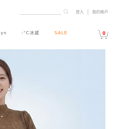
登入
我的帳戶
ryn
-°C冰感
SALE
0