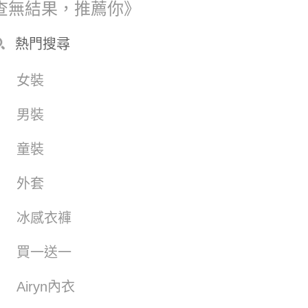
查無結果，推薦你》
熱門搜尋
女裝
男裝
童裝
外套
冰感衣褲
買一送一
Airyn內衣