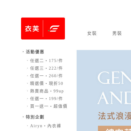
女裝
男裝
．活動優惠
．
任選二‧175/件
．
任選三‧222/件
．
任選一‧260/件
．
精選價‧現折50
．
熱賣商品‧99up
．
任選一‧199/件
．
買一送一‧超值價
．
特別企劃
．
Airyn‧內衣褲