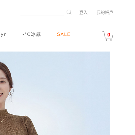
登入
我的帳戶
ryn
-°C冰感
SALE
0