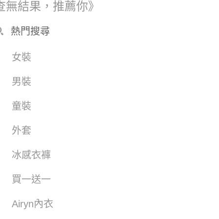
查無結果，推薦你》
熱門搜尋
女裝
男裝
童裝
外套
冰感衣褲
買一送一
Airyn內衣