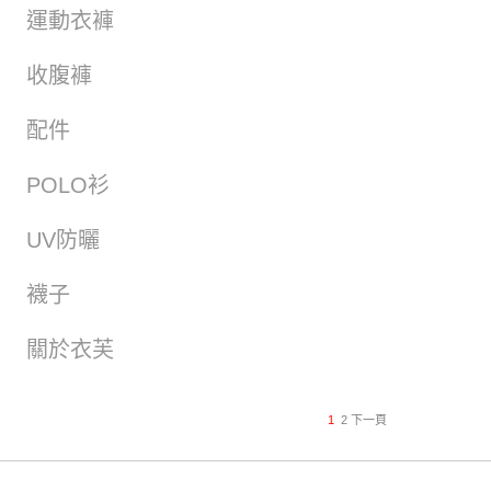
運動衣褲
收腹褲
配件
POLO衫
UV防曬
襪子
關於衣芙
1
2
下一頁