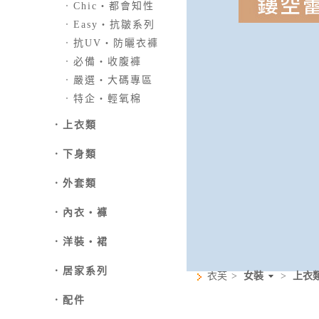
．
Chic‧都會知性
．
Easy‧抗皺系列
．
抗UV‧防曬衣褲
．
必備‧收腹褲
．
嚴選‧大碼專區
．
特企‧輕氧棉
．
上衣類
．
下身類
．外套類
．
內衣‧褲
．
洋裝‧裙
．
居家系列
衣芙
>
女裝
>
上衣
．
配件