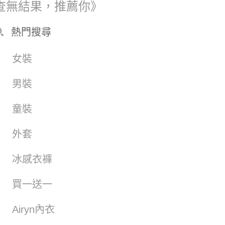
查無結果，推薦你》
熱門搜尋
女裝
男裝
童裝
外套
冰感衣褲
買一送一
Airyn內衣