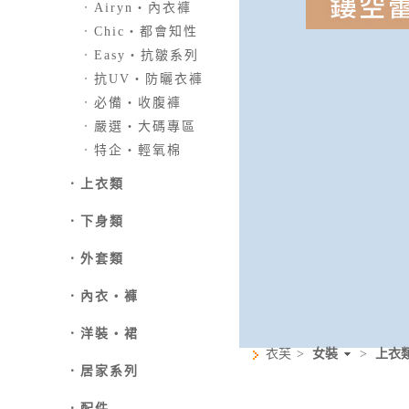
．
Airyn‧內衣褲
．
Chic‧都會知性
．
Easy‧抗皺系列
．
抗UV‧防曬衣褲
．
必備‧收腹褲
．
嚴選‧大碼專區
．
特企‧輕氧棉
．
上衣類
．
下身類
．外套類
．
內衣‧褲
．
洋裝‧裙
衣芙
>
女裝
>
上衣
．
居家系列
．
配件