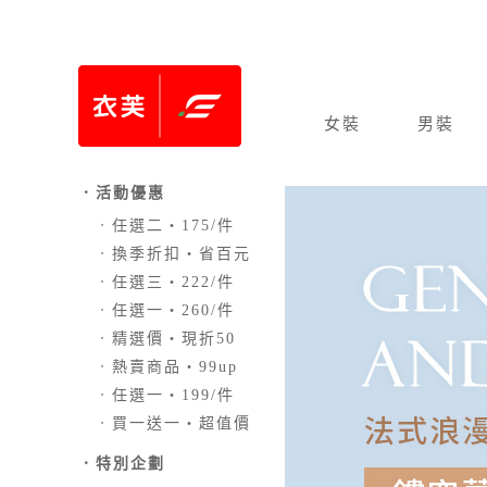
女裝
男裝
．活動優惠
．
任選二‧175/件
．
換季折扣‧省百元
．
任選三‧222/件
．
任選一‧260/件
．
精選價‧現折50
．
熱賣商品‧99up
．
任選一‧199/件
．
買一送一‧超值價
．
特別企劃