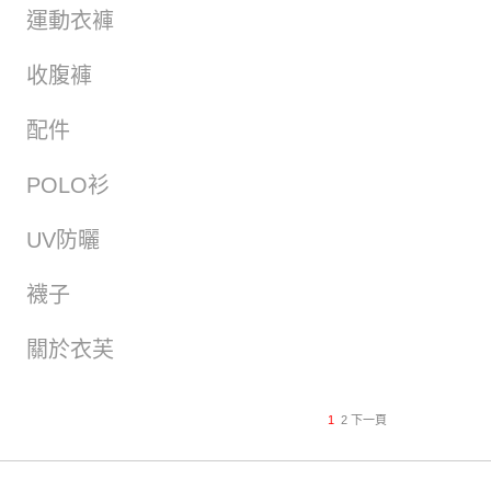
運動衣褲
收腹褲
配件
POLO衫
UV防曬
襪子
關於衣芙
1
2
下一頁