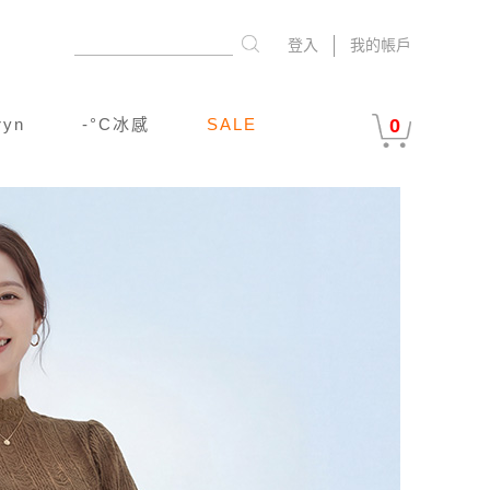
登入
我的帳戶
ryn
-°C冰感
SALE
0