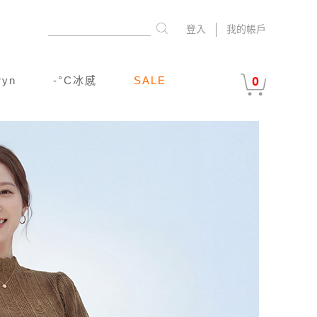
登入
我的帳戶
ryn
-°C冰感
SALE
0