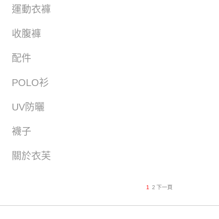
運動衣褲
收腹褲
配件
POLO衫
UV防曬
襪子
關於衣芙
1
2
下一頁