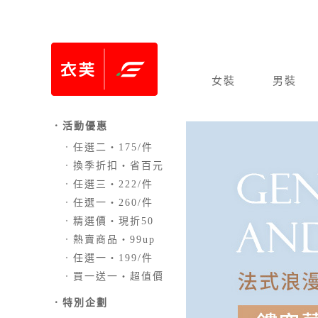
女裝
男裝
．活動優惠
．
任選二‧175/件
．
換季折扣‧省百元
．
任選三‧222/件
．
任選一‧260/件
．
精選價‧現折50
．
熱賣商品‧99up
．
任選一‧199/件
．
買一送一‧超值價
．
特別企劃