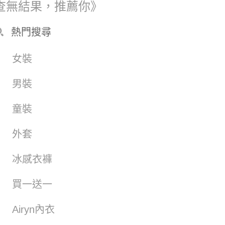
查無結果，推薦你》
熱門搜尋
女裝
男裝
童裝
外套
冰感衣褲
買一送一
Airyn內衣