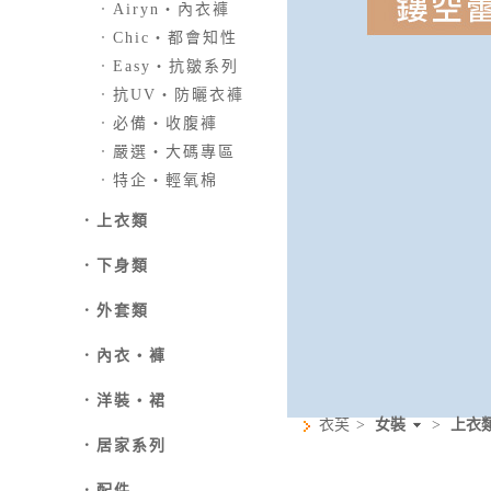
．
Airyn‧內衣褲
．
Chic‧都會知性
．
Easy‧抗皺系列
．
抗UV‧防曬衣褲
．
必備‧收腹褲
．
嚴選‧大碼專區
．
特企‧輕氧棉
．
上衣類
．
下身類
．外套類
．
內衣‧褲
．
洋裝‧裙
衣芙
>
女裝
>
上衣
．
居家系列
．
配件