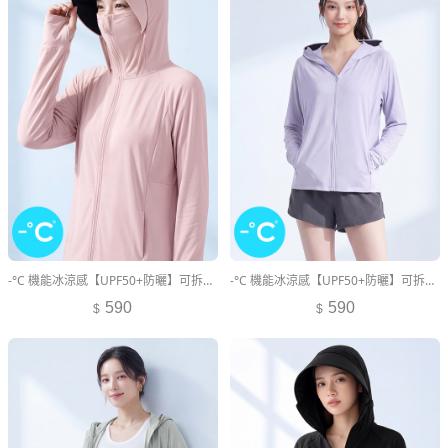
-°C 機能冰涼感【UPF50+防曬】可拆黑膠帽沿外套
-°C 機能冰涼感【UPF50+防曬】可拆黑膠帽沿外套
590
590