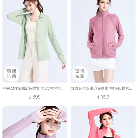
舒適.MIT永續環保材質-抗UV吸排抗菌透氣網眼立領外套
舒適.MIT永續環保材質-抗UV吸排抗菌透氣網眼立領外套
399
399