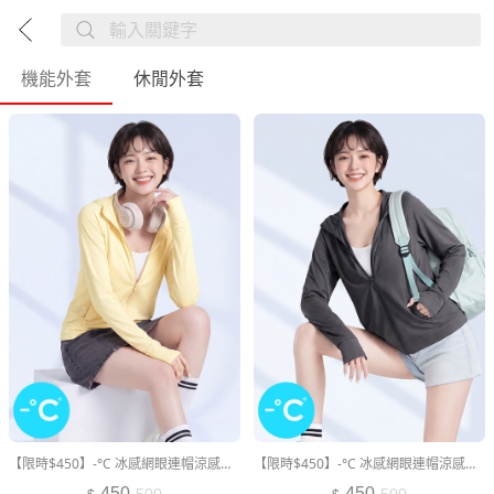
機能外套
休閒外套
【限時$450】-°C 冰感網眼連帽涼感外套
【限時$450】-°C 冰感網眼連帽涼感外套
450
450
500
500