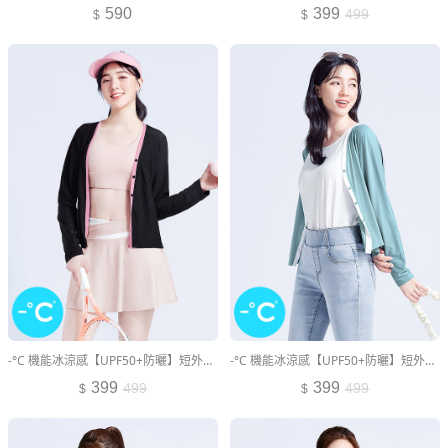
590
399
499
-°C 機能冰涼感【UPF50+防曬】短外套空調衫
-°C 機能冰涼感【UPF50+防曬】短外套空調衫
399
399
499
499