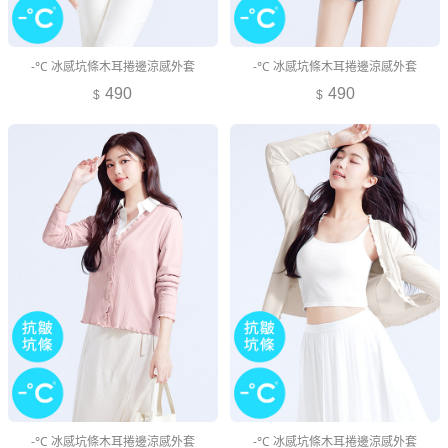
-°C 冰感坑條木耳捲邊涼感外套
-°C 冰感坑條木耳捲邊涼感外套
490
490
-°C 冰感坑條木耳捲邊涼感外套
-°C 冰感坑條木耳捲邊涼感外套