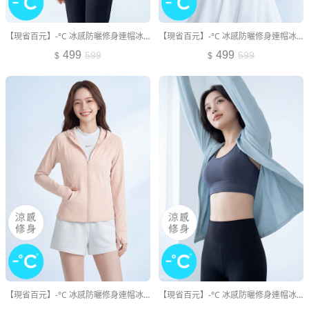
【現省百元】-°C 冰感防曬修身連帽冰絲涼感外套
【現省百元】-°C 冰感防曬修身連帽冰絲涼感外套
499
499
599
599
【現省百元】-°C 冰感防曬修身連帽冰絲涼感外套
【現省百元】-°C 冰感防曬修身連帽冰絲涼感外套