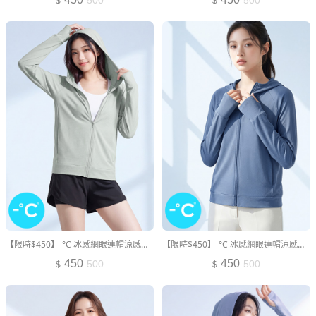
【限時$450】-°C 冰感網眼連帽涼感外套
【限時$450】-°C 冰感網眼連帽涼感外套
450
450
500
500