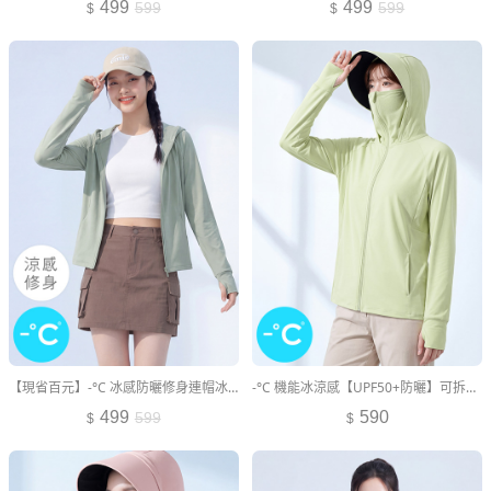
499
499
599
599
【現省百元】-°C 冰感防曬修身連帽冰絲涼感外套
-°C 機能冰涼感【UPF50+防曬】可拆黑膠帽沿外套
499
590
599