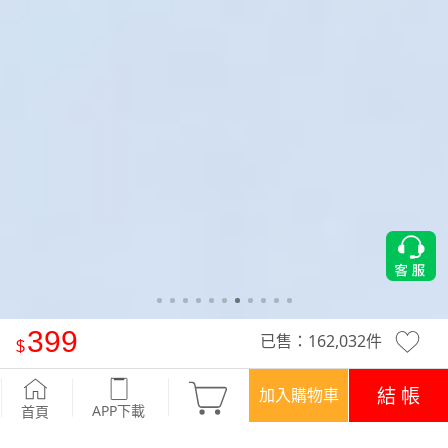
399
已售：
162,032
件
-°C 冰感特級彈性3D顯瘦涼感窄管褲
-鐵灰
結 帳
加入購物車
APP下載
首頁
優惠
登入領！百元購物金