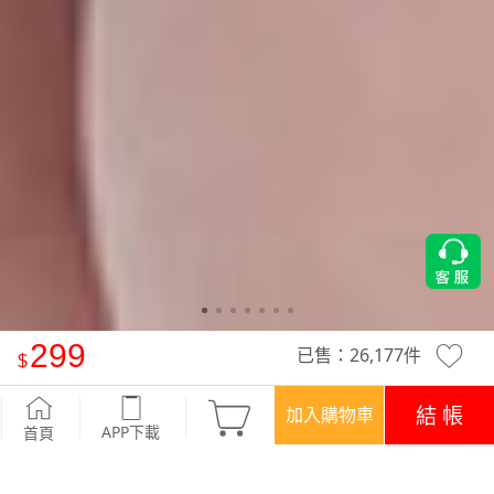
299
已售：
26,177
件
純棉口袋洋裝
-薰衣紫
結 帳
加入購物車
APP下載
首頁
優惠
APP下載699免運