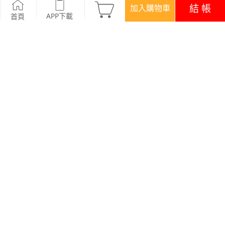
條紋連袖吸排運動上衣
-粉藍
結 帳
加入購物車
APP下載
首頁
活動
任選二 ‧ 175/件
優惠
登入領！百元購物金
APP下載699免運
顏色
商品評價 (52)
查看全部
訂單後四碼：
太好穿好看回購同色，垂墜不貼身無伸縮性可遮肉，吸水性好，涼爽
透氣