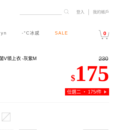
登入
我的帳戶
ryn
-°C冰感
SALE
0
230
抗菌V領上衣
-灰紫M
175
$
任選二 ‧ 175/件