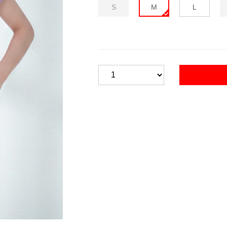
S
M
L