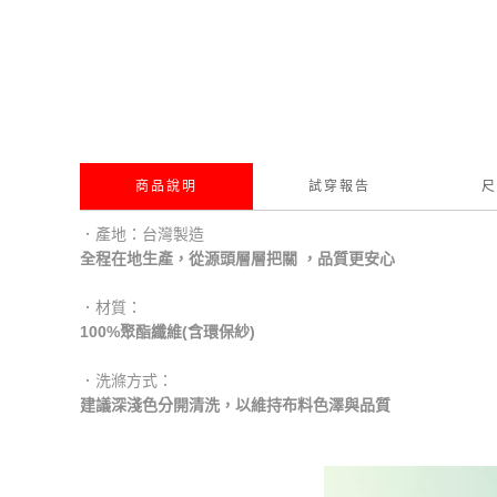
商品說明
試穿報告
尺
．產地：台灣製造
全程在地生產，從源頭層層把關 ，品質更安心
．材質：
100%聚酯纖維(含環保紗)
．洗滌方式：
建議深淺色分開清洗，以維持布料色澤與品質