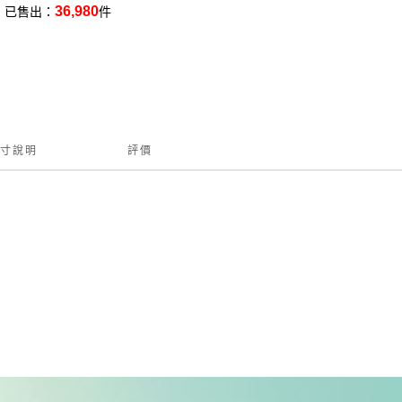
36,980
已售出：
件
寸說明
評價