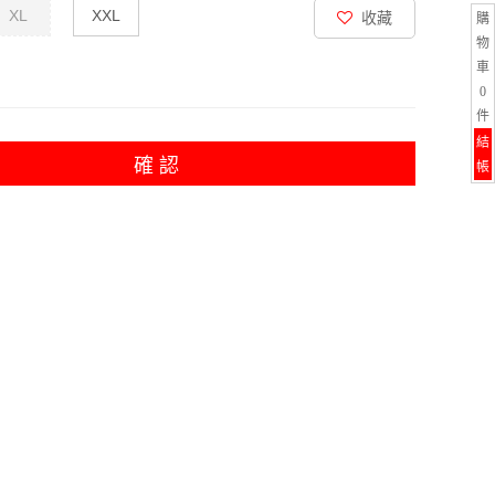
XL
XXL
收藏
購
物
車
0
件
結
確 認
帳